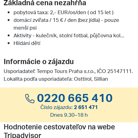
Základná cena nezahŕňa
pobytová taxa: 2,- EUR/os/den ( od 15 let )
domácí zvířata / 15 € / den (bez jídla) - pouze
menší psi
Aktivity - kulečník, stolní fotbal, půjčovna kol...
Hlídání dětí
Informácie o zájazdu
Usporiadateľ:
Tempo Tours Praha s.r.o.
, IČO 25147111.
Lokalita podľa usporiadateľa: Osttirol, Sillian
0220 665 410
Číslo zájazdu:
2 651 471
Dnes 9.30–18 h
Hodnotenie cestovateľov na webe
Tripadvisor