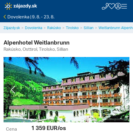
Dovolenka | 9. 8. - 23. 8.
Zájazdy.sk
Dovolenka
Rakúsko
Tirolsko
Sillian
Weitlanbrunn Alpenh
Alpenhotel Weitlanbrunn
Rakúsko, Osttirol, Tirolsko, Sillian
Previous
Next
1 359
EUR/os
Cena