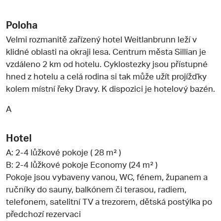
Poloha
Velmi rozmanitě zařízený hotel Weitlanbrunn leží v
klidné oblasti na okraji lesa. Centrum města Sillian je
vzdáleno 2 km od hotelu. Cyklostezky jsou přístupné
hned z hotelu a celá rodina si tak může užít projížďky
kolem místní řeky Dravy. K dispozici je hotelový bazén.
A
Hotel
A: 2-4 lůžkové pokoje ( 28 m² )
B: 2-4 lůžkové pokoje Economy (24 m² )
Pokoje jsou vybaveny vanou, WC, fénem, županem a
ručníky do sauny, balkónem či terasou, radiem,
telefonem, satelitní TV a trezorem, dětská postýlka po
předchozí rezervaci