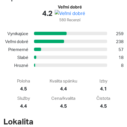
Veľmi dobré
4.2
580 Recenzií
Vynikajúce
259
Veľmi dobré
238
Priemerné
57
Slabé
18
Hrozné
8
Poloha
Kvalita spánku
Izby
4.5
4.4
4.1
Služby
Cena/kvalita
Čistota
4.4
4.5
4.5
Lokalita