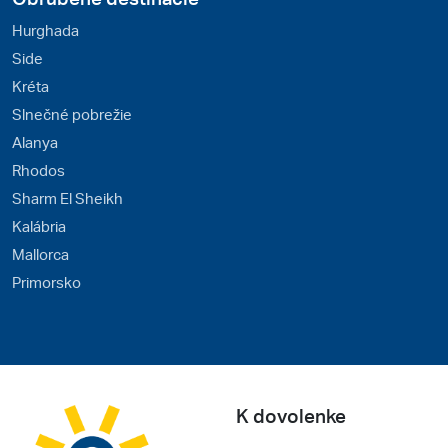
Hurghada
Side
Kréta
Slnečné pobrežie
Alanya
Rhodos
Sharm El Sheikh
Kalábria
Mallorca
Primorsko
K dovolenke