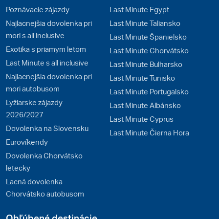
Poznávacie zájazdy
Last Minute Egypt
Najlacnejšia dovolenka pri
Last Minute Taliansko
mori s all inclusive
Last Minute Španielsko
Exotika s priamym letom
Last Minute Chorvátsko
Last Minute s all inclusive
Last Minute Bulharsko
Najlacnejšia dovolenka pri
Last Minute Tunisko
mori autobusom
Last Minute Portugalsko
Lyžiarske zájazdy
Last Minute Albánsko
2026/2027
Last Minute Cyprus
Dovolenka na Slovensku
Last Minute Čierna Hora
Eurovíkendy
Dovolenka Chorvátsko
letecky
Lacná dovolenka
Chorvátsko autobusom
Obľúbené destinácie