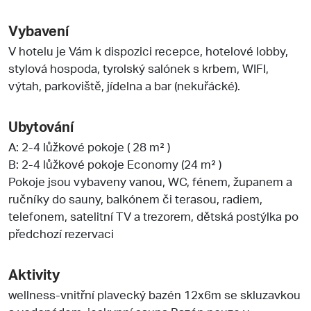
Vybavení
V hotelu je Vám k dispozici recepce, hotelové lobby,
stylová hospoda, tyrolský salónek s krbem, WIFI,
výtah, parkoviště, jídelna a bar (nekuřácké).
Ubytování
A: 2-4 lůžkové pokoje ( 28 m² )
B: 2-4 lůžkové pokoje Economy (24 m² )
Pokoje jsou vybaveny vanou, WC, fénem, županem a
ručníky do sauny, balkónem či terasou, radiem,
telefonem, satelitní TV a trezorem, dětská postýlka po
předchozí rezervaci
Aktivity
wellness-vnitřní plavecký bazén 12x6m se skluzavkou