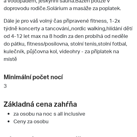
a vodopádem, jeskynní sauna.Bazén pouze v
doprovodu rodiče.Solárium a masáže za poplatek.
Dále je pro váš volný čas připravené fitness, 1-2x
týdně koncerty a tancování,,nordic walking,hlídání dětí
od 4-12 let max na 8 hodin za den probíhá od neděle
do pátku, fitness/posilovna, stolní tenis,stolní fotbal,
kulečník, půjčovna kol, videohry - za příplatek na
místě
Minimální počet nocí
3
Základná cena zahŕňa
za osobu na noc s all inclusive
Ceny za osobu