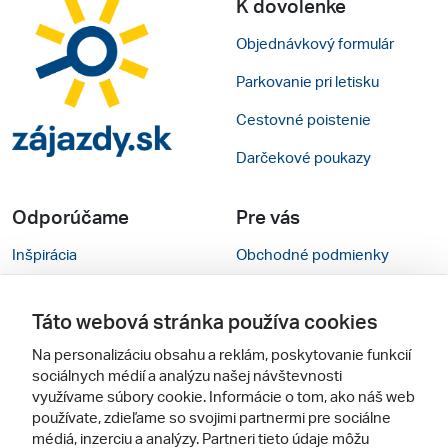
K dovolenke
Objednávkový formulár
Parkovanie pri letisku
Cestovné poistenie
Darčekové poukazy
Odporúčame
Pre vás
Inšpirácia
Obchodné podmienky
Rady na cestu
Kontakty
Táto webová stránka používa cookies
Cestovné kancelárie
Nastavenie cookies
Na personalizáciu obsahu a reklám, poskytovanie funkcií
Zájezdy.cz
Mobilná verzia webu
sociálnych médií a analýzu našej návštevnosti
využívame súbory cookie. Informácie o tom, ako náš web
používate, zdieľame so svojimi partnermi pre sociálne
Sledujte nás
médiá, inzerciu a analýzy. Partneri tieto údaje môžu