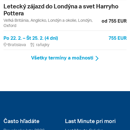
Letecký zájazd do Londýna a svet Harryho
Pottera
Veľká Británia, Anglicko, Londýn a okolie, Londýn,
od 755 EUR
Oxford
Po 22. 2. – Št 25. 2. (4 dni)
755 EUR
Bratislava
raňajky
Všetky termíny a možnosti
Často hľadáte
Last Minute pri mori