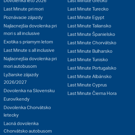
Dovolenka leto 2026
Last Minute Grécko
Last Minute pri mori
Last Minute Turecko
Poznávacie zájazdy
Last Minute Egypt
Najlacnejšia dovolenka pri
Last Minute Taliansko
mori s all inclusive
Last Minute Španielsko
Exotika s priamym letom
Last Minute Chorvátsko
Last Minute s all inclusive
Last Minute Bulharsko
Najlacnejšia dovolenka pri
Last Minute Tunisko
mori autobusom
Last Minute Portugalsko
Lyžiarske zájazdy
Last Minute Albánsko
2026/2027
Last Minute Cyprus
Dovolenka na Slovensku
Last Minute Čierna Hora
Eurovíkendy
Dovolenka Chorvátsko
letecky
Lacná dovolenka
Chorvátsko autobusom