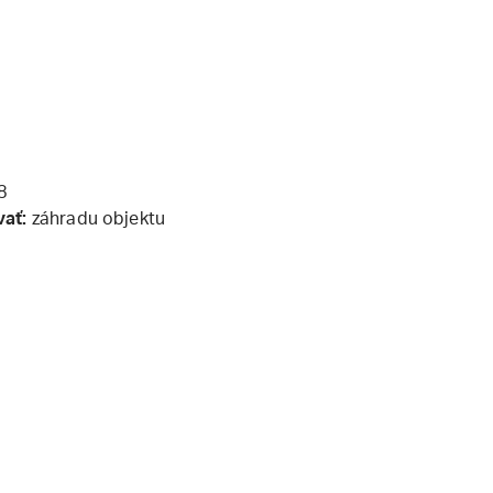
8
vať:
záhradu objektu