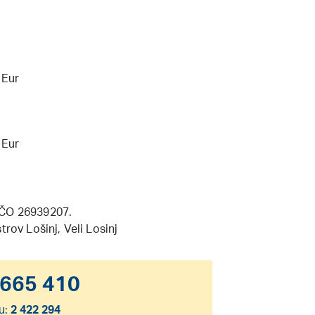
 Eur
 Eur
 IČO 26939207.
rov Lošinj, Veli Losinj
665 410
u:
2 422 294