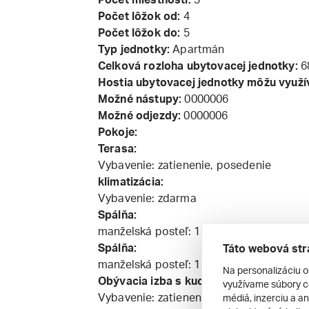
Počet lôžok od:
4
Počet lôžok do:
5
Typ jednotky:
Apartmán
Celková rozloha ubytovacej jednotky:
6
Hostia ubytovacej jednotky môžu využí
Možné nástupy:
0000006
Možné odjezdy:
0000006
Pokoje:
Terasa:
Vybavenie: zatienenie, posedenie
klimatizácia:
Vybavenie: zdarma
Spálňa:
manželská posteľ: 1
Spálňa:
Táto webová str
manželská posteľ: 1
Na personalizáciu o
Obývacia izba s kuchynským kútom:
využívame súbory co
Vybavenie: zatienenie, satelit, TV, riad,
médiá, inzerciu a an