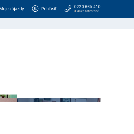
0220 665 410
Moje zájazdy
Prihlásiť
dnes zatvorené
+ 14