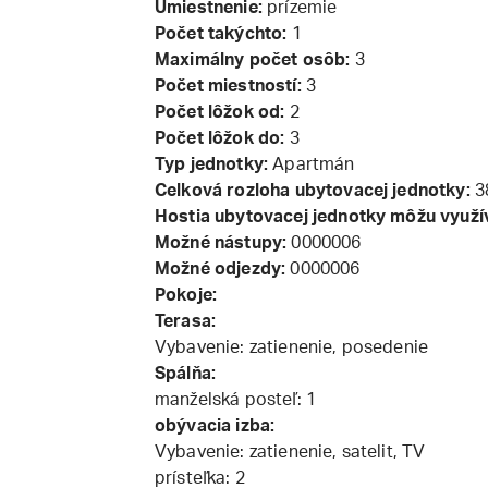
Umiestnenie:
prízemie
Počet takýchto:
1
Maximálny počet osôb:
3
Počet miestností:
3
Počet lôžok od:
2
Počet lôžok do:
3
Typ jednotky:
Apartmán
Celková rozloha ubytovacej jednotky:
3
Hostia ubytovacej jednotky môžu využí
Možné nástupy:
0000006
Možné odjezdy:
0000006
Pokoje:
Terasa:
Vybavenie: zatienenie, posedenie
Spálňa:
manželská posteľ: 1
obývacia izba:
Vybavenie: zatienenie, satelit, TV
prísteľka: 2