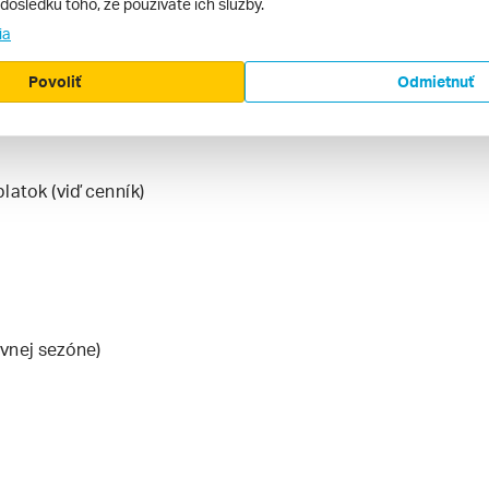
v dôsledku toho, že používate ich služby.
ia
Povoliť
Odmietnuť
latok (viď cenník)
vnej sezóne)