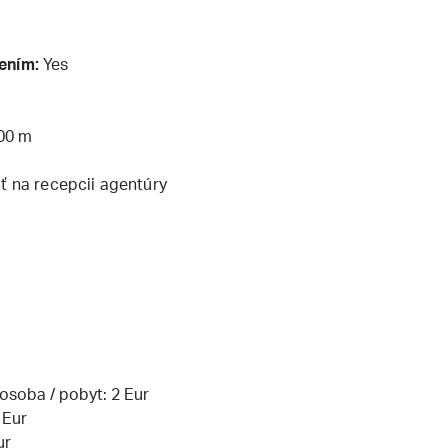
ením:
Yes
00 m
iť na recepcii agentúry
osoba / pobyt: 2 Eur
 Eur
ur