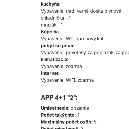
kuchyňa:
Vybavenie: riad, varná doska plynová
chladnička: -1
mrazák: -1
Kúpelňa:
Vybavenie: WC, sprchový kút
pobyt so psom:
Vybavenie: povolený, za poplatok, za pop
klimatizácia:
Vybavenie: zdarma
Internet:
Vybavenie: WiFi, zdarma
APP 4+1 "2":
Umiestnenie:
prízemie
Počet takýchto:
1
Maximálny počet osôb:
5
Počet miestností:
3