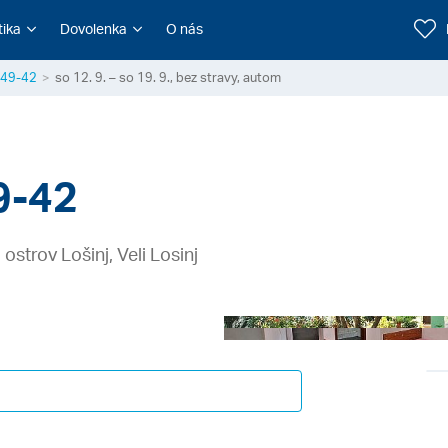
tika
Dovolenka
O nás
349-42
so 12. 9. – so 19. 9., bez stravy, autom
9-42
ostrov Lošinj, Veli Losinj