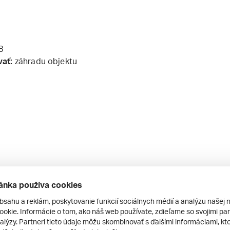
8
vať:
záhradu objektu
ánka používa cookies
bsahu a reklám, poskytovanie funkcií sociálnych médií a analýzu našej 
okie. Informácie o tom, ako náš web používate, zdieľame so svojimi par
 varná doska plynová
alýzy. Partneri tieto údaje môžu skombinovať s ďalšími informáciami, kto