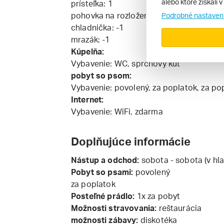
alebo ktoré získali 
prísteľka: 1
pohovka na rozloženie pre: 1
Podrobné nastaven
chladnička: -1
mrazák: -1
Kúpelňa:
Vybavenie: WC, sprchový kút
pobyt so psom:
Vybavenie: povolený, za poplatok, za pop
Internet:
Vybavenie: WiFi, zdarma
Doplňujúce informácie
Nástup a odchod:
sobota - sobota (v hla
Pobyt so psami:
povolený
za poplatok
Posteľné prádlo:
1x za pobyt
Možnosti stravovania:
reštaurácia
možnosti zábavy:
diskotéka