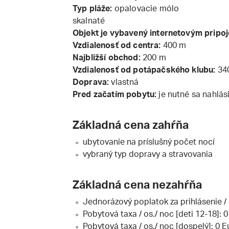
Typ pláže:
opalovacie mólo
skalnaté
Objekt je vybavený internetovým pripoj
Vzdialenosť od centra:
400 m
Najbližší obchod:
200 m
Vzdialenosť od potápačského klubu:
34
Doprava:
vlastná
Pred začatím pobytu
:
je nutné sa nahlás
Základná cena zahŕňa
ubytovanie na príslušný počet nocí
vybraný typ dopravy a stravovania
Základná cena nezahŕňa
Jednorázový poplatok za prihlásenie / 
Pobytová taxa / os./ noc [deti 12-18]: 0
Pobytová taxa / os./ noc [dospelý]: 0 E