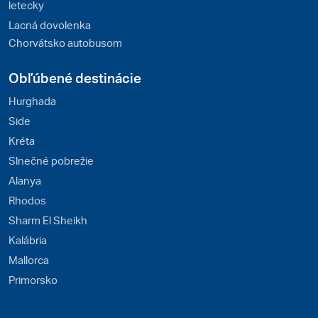
letecky
Lacná dovolenka
Chorvátsko autobusom
Obľúbené destinácie
Hurghada
Side
Kréta
Slnečné pobrežie
Alanya
Rhodos
Sharm El Sheikh
Kalábria
Mallorca
Primorsko