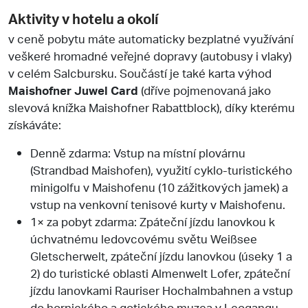
Aktivity v hotelu a okolí
v ceně pobytu máte automaticky bezplatné využívání
veškeré hromadné veřejné dopravy (autobusy i vlaky)
v celém Salcbursku. Součástí je také karta výhod
Maishofner Juwel Card
(dříve pojmenovaná jako
slevová knížka Maishofner Rabattblock), díky kterému
získáváte:
Denně zdarma: Vstup na místní plovárnu
(Strandbad Maishofen), využití cyklo-turistického
minigolfu v Maishofenu (10 zážitkových jamek) a
vstup na venkovní tenisové kurty v Maishofenu.
1× za pobyt zdarma: Zpáteční jízdu lanovkou k
úchvatnému ledovcovému světu Weißsee
Gletscherwelt, zpáteční jízdu lanovkou (úseky 1 a
2) do turistické oblasti Almenwelt Lofer, zpáteční
jízdu lanovkami Rauriser Hochalmbahnen a vstup
do hornického a gotického muzea v Leogangu.