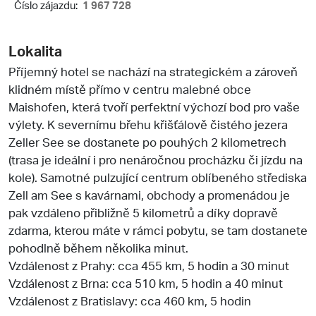
Číslo zájazdu:
1 967 728
Lokalita
Příjemný hotel se nachází na strategickém a zároveň
klidném místě přímo v centru malebné obce
Maishofen, která tvoří perfektní výchozí bod pro vaše
výlety. K severnímu břehu křišťálově čistého jezera
Zeller See se dostanete po pouhých 2 kilometrech
(trasa je ideální i pro nenáročnou procházku či jízdu na
kole). Samotné pulzující centrum oblíbeného střediska
Zell am See s kavárnami, obchody a promenádou je
pak vzdáleno přibližně 5 kilometrů a díky dopravě
zdarma, kterou máte v rámci pobytu, se tam dostanete
pohodlně během několika minut.
Vzdálenost z Prahy: cca 455 km, 5 hodin a 30 minut
Vzdálenost z Brna: cca 510 km, 5 hodin a 40 minut
Vzdálenost z Bratislavy: cca 460 km, 5 hodin