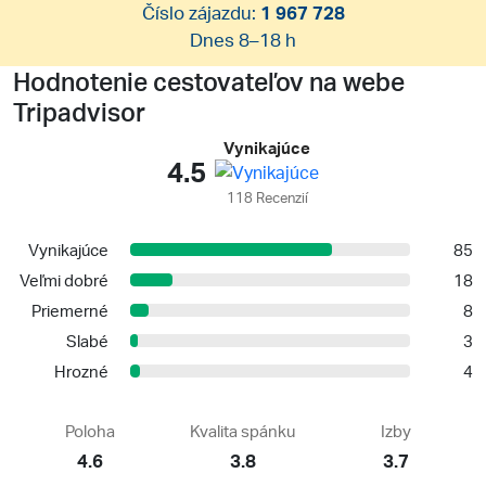
Číslo zájazdu:
1 967 728
Dnes 8–18 h
Hodnotenie cestovateľov na webe
Tripadvisor
Vynikajúce
4.5
118 Recenzií
Vynikajúce
85
Veľmi dobré
18
Priemerné
8
Slabé
3
Hrozné
4
Poloha
Kvalita spánku
Izby
4.6
3.8
3.7