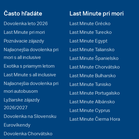
obyvatelia všetkými športmi spojenými s bielym
popraškom na zjazdovkách. Navštívte najobľúbenejšie
Často hľadáte
Last Minute pri mori
strediská slovenských lyžiarov Dachstein West alebo
Dovolenka leto 2026
Last Minute Grécko
Dachstein / Schladming.
Last Minute pri mori
Last Minute Turecko
Poznávacie zájazdy
Last Minute Egypt
Najlacnejšia dovolenka pri
Last Minute Taliansko
mori s all inclusive
Last Minute Španielsko
Exotika s priamym letom
Last Minute Chorvátsko
Last Minute s all inclusive
Last Minute Bulharsko
Najlacnejšia dovolenka pri
Last Minute Tunisko
mori autobusom
Last Minute Portugalsko
Lyžiarske zájazdy
Last Minute Albánsko
2026/2027
Last Minute Cyprus
Dovolenka na Slovensku
Last Minute Čierna Hora
Eurovíkendy
Dovolenka Chorvátsko