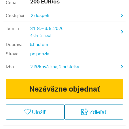
205
EUR/os
Cena
Cestujúci
2 dospelí
Termín
31. 8. – 3. 9. 2026
4 dni, 3 noci
Doprava
autom
Strava
polpenzia
Izba
2 lôžková izba, 2 prístelky
Nezáväzne objednať
Uložiť
Zdieľať