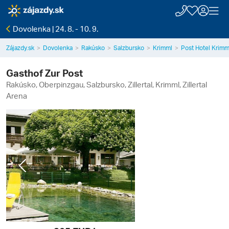
Dovolenka | 24. 8. - 10. 9.
Zájazdy.sk
Dovolenka
Rakúsko
Salzbursko
Krimml
Post Hotel Krimm
Gasthof Zur Post
Rakúsko, Oberpinzgau, Salzbursko, Zillertal, Krimml, Zillertal
Arena
Previous
Next