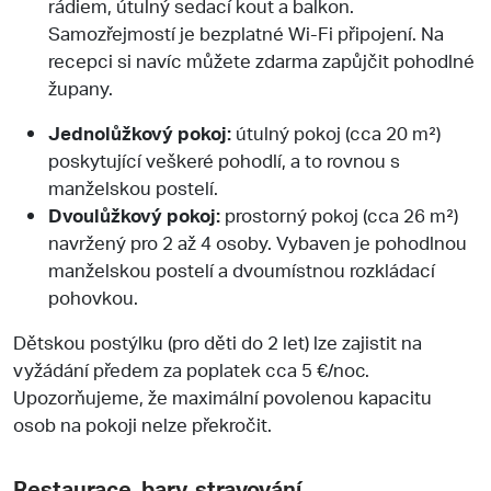
rádiem, útulný sedací kout a balkon.
Samozřejmostí je bezplatné Wi-Fi připojení. Na
recepci si navíc můžete zdarma zapůjčit pohodlné
župany.
Jednolůžkový pokoj:
útulný pokoj (cca 20 m²)
poskytující veškeré pohodlí, a to rovnou s
manželskou postelí.
Dvoulůžkový pokoj:
prostorný pokoj (cca 26 m²)
navržený pro 2 až 4 osoby. Vybaven je pohodlnou
manželskou postelí a dvoumístnou rozkládací
pohovkou.
Dětskou postýlku (pro děti do 2 let) lze zajistit na
vyžádání předem za poplatek cca 5 €/noc.
Upozorňujeme, že maximální povolenou kapacitu
osob na pokoji nelze překročit.
Restaurace, bary, stravování