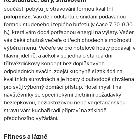
součástí pobytu je stravování formou kvalitní
polopenze
. Váš den odstartuje snídaní podávanou
formou studeného i teplého bufetu (v čase 7.30-9.30
h.), která vám dodá potřebnou energii na výlety. Večer
vás čeká chutná večeře o třech chodech s možností
výběru menu. Večeře se pro hotelové hosty podávají v
hlavní jídelně, a ačkoliv se jedná o standardní
tříhvězdičkový koncept bez doplňkových
odpoledních svačin, zdejší kuchyně si zakládá na
kvalitních surovinách a je hosty dlouhodobě chválena
pro svůj výborný domácí přístup. Hotel myslí i na
návštěvníky se specifickými dietními požadavky -
bezlepkovou, bezlaktózovou nebo vegetariánskou
stravu vám kuchaři rádi připraví na základě
předchozího vyžádání.
Fitness a lázně