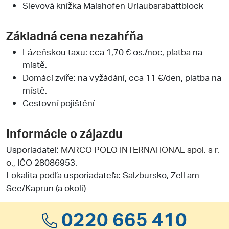
Slevová knížka Maishofen Urlaubsrabattblock
Základná cena nezahŕňa
Lázeňskou taxu: cca 1,70 € os./noc, platba na
místě.
Domácí zvíře: na vyžádání, cca 11 €/den, platba na
místě.
Cestovní pojištění
Informácie o zájazdu
Usporiadateľ:
MARCO POLO INTERNATIONAL spol. s r.
o.
, IČO 28086953.
Lokalita podľa usporiadateľa: Salzbursko, Zell am
See/Kaprun (a okolí)
0220 665 410