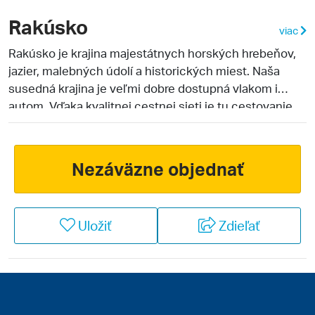
Rakúsko
viac
Rakúsko je krajina majestátnych horských hrebeňov,
jazier, malebných údolí a historických miest. Naša
susedná krajina je veľmi dobre dostupná vlakom i
autom. Vďaka kvalitnej cestnej sieti je tu cestovanie
pohodlné a rýchle. Veľká časť rakúskeho územia je
tvorená alpským masívom, ktorý je najčastejším
cieľom slovenských turistov v letných aj zimných
Nezáväzne objednať
mesiacoch. Všeobecne vysoká kvalita služieb a
možností vyžitia pre rodiny s deťmi sú istotou, s ktorou
môžete pri cestovaní do tejto krajiny počítať. Služby
Uložiť
Zdieľať
sú vo vyspelom Rakúsku precízne a mnohokrát
prekvapia. Cieľom nádhernej letnej dovolenky môžu
byť horské túry, ako aj wellness oddych pri
vyhlásených rakúskych jazerách. Rakúsko je
lyžiarskou veľmocou a počas zimy žijú miestni