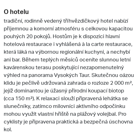
O hotelu
tradiční, rodinně vedený tříhvězdičkový hotel nabízí
příjemnou a komorní atmosféru s celkovou kapacitou
pouhých 20 pokojů. Hostům je k dispozici hlavní
hotelová restaurace i vyhlášená à la carte restaurace,
která láká na výbornou regionální kuchyni, a nechybí
ani bar. Během teplých měsíců oceníte slunnou letní
kavárenskou terasu poskytující nezapomenutelný
výhled na panorama Vysokých Taur. Skutečnou oázou
klidu je pečlivě udržovaná zahrada o rozloze 2 000 m²,
jejíž dominantou je úžasný přírodní koupací biotop
(cca 150 m²). K relaxaci slouží připravená lehátka se
slunečníky, zatímco milovníci aktivního odpočinku
mohou využít vlastní hřiště na plážový volejbal. Pro
cyklisty je připravena praktická a bezpečná úschovna
kol.