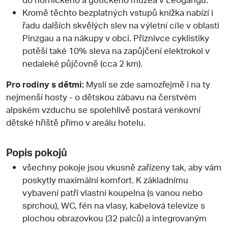
Kromě těchto bezplatných vstupů knížka nabízí i
řadu dalších skvělých slev na výletní cíle v oblasti
Pinzgau a na nákupy v obci. Příznivce cyklistiky
potěší také 10% sleva na zapůjčení elektrokol v
nedaleké půjčovně (cca 2 km).
Pro rodiny s dětmi:
Myslí se zde samozřejmě i na ty
nejmenší hosty - o dětskou zábavu na čerstvém
alpském vzduchu se spolehlivě postará venkovní
dětské hřiště přímo v areálu hotelu.
Popis pokojů
všechny pokoje jsou vkusně zařízeny tak, aby vám
poskytly maximální komfort. K základnímu
vybavení patří vlastní koupelna (s vanou nebo
sprchou), WC, fén na vlasy, kabelová televize s
plochou obrazovkou (32 palců) a integrovaným