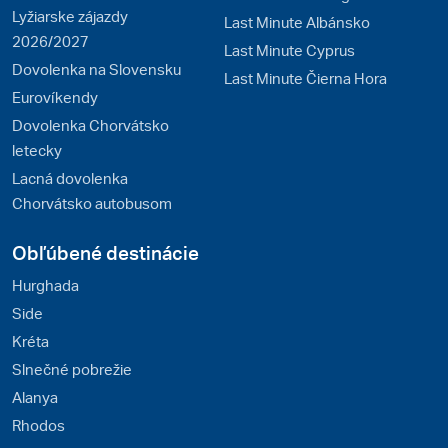
Lyžiarske zájazdy
Last Minute Albánsko
2026/2027
Last Minute Cyprus
Dovolenka na Slovensku
Last Minute Čierna Hora
Eurovíkendy
Dovolenka Chorvátsko
letecky
Lacná dovolenka
Chorvátsko autobusom
Obľúbené destinácie
Hurghada
Side
Kréta
Slnečné pobrežie
Alanya
Rhodos