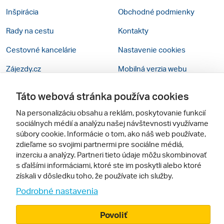
Inšpirácia
Obchodné podmienky
Rady na cestu
Kontakty
Cestovné kancelárie
Nastavenie cookies
Zájezdy.cz
Mobilná verzia webu
Táto webová stránka používa cookies
Sledujte nás
Na personalizáciu obsahu a reklám, poskytovanie funkcií
sociálnych médií a analýzu našej návštevnosti využívame
súbory cookie. Informácie o tom, ako náš web používate,
zdieľame so svojimi partnermi pre sociálne médiá,
inzerciu a analýzy. Partneri tieto údaje môžu skombinovať
s ďalšími informáciami, ktoré ste im poskytli alebo ktoré
získali v dôsledku toho, že používate ich služby.
© 2005 - 2026, Zájazdy.sk,
Podrobné nastavenia
spol. s r.o.
Povoliť