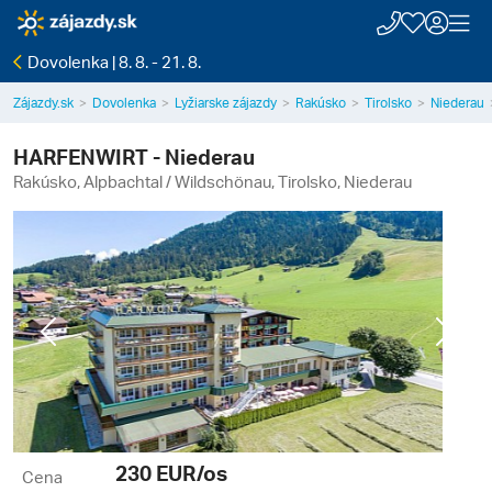
Dovolenka | 8. 8. - 21. 8.
Zájazdy.sk
Dovolenka
Lyžiarske zájazdy
Rakúsko
Tirolsko
Niederau
HARFENWIRT - Niederau
Rakúsko, Alpbachtal / Wildschönau, Tirolsko, Niederau
Previous
Next
230
EUR/os
Cena