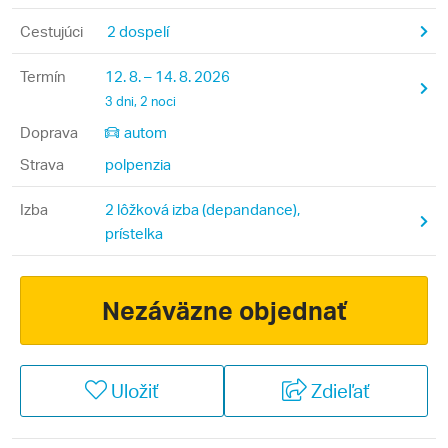
Cestujúci
2 dospelí
Termín
12. 8. – 14. 8. 2026
3 dni, 2 noci
Doprava
autom
Strava
polpenzia
Izba
2 lôžková izba (depandance),
prístelka
Nezáväzne objednať
Uložiť
Zdieľať