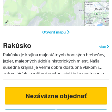
Otvoriť mapu
Rakúsko
viac
Rakúsko je krajina majestátnych horských hrebeňov,
jazier, malebných údolí a historických miest. Naša
susedná krajina je veľmi dobre dostupná vlakom i
autom. Vďaka kvalitnej cestnej sieti je tu cestovanie
pohodlné a rýchle. Veľká časť rakúskeho územia je
tvorená alpským masívom, ktorý je najčastejším
cieľom slovenských turistov v letných aj zimných
Nezáväzne objednať
mesiacoch. Všeobecne vysoká kvalita služieb a
možností vyžitia pre rodiny s deťmi sú istotou, s ktorou
môžete pri cestovaní do tejto krajiny počítať. Služby