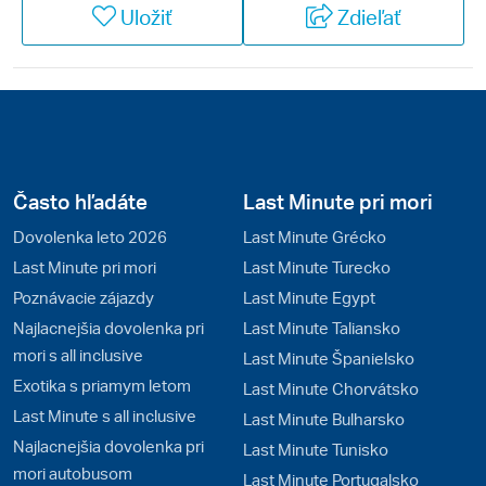
Uložiť
Zdieľať
sú vo vyspelom Rakúsku precízne a mnohokrát
prekvapia. Cieľom nádhernej letnej dovolenky môžu
byť horské túry, ako aj wellness oddych pri
vyhlásených rakúskych jazerách. Rakúsko je
lyžiarskou veľmocou a počas zimy žijú miestni
obyvatelia všetkými športmi spojenými s bielym
popraškom na zjazdovkách. Navštívte najobľúbenejšie
Často hľadáte
Last Minute pri mori
strediská slovenských lyžiarov Dachstein West alebo
Dovolenka leto 2026
Last Minute Grécko
Dachstein / Schladming.
Last Minute pri mori
Last Minute Turecko
Poznávacie zájazdy
Last Minute Egypt
Najlacnejšia dovolenka pri
Last Minute Taliansko
mori s all inclusive
Last Minute Španielsko
Exotika s priamym letom
Last Minute Chorvátsko
Last Minute s all inclusive
Last Minute Bulharsko
Najlacnejšia dovolenka pri
Last Minute Tunisko
mori autobusom
Last Minute Portugalsko