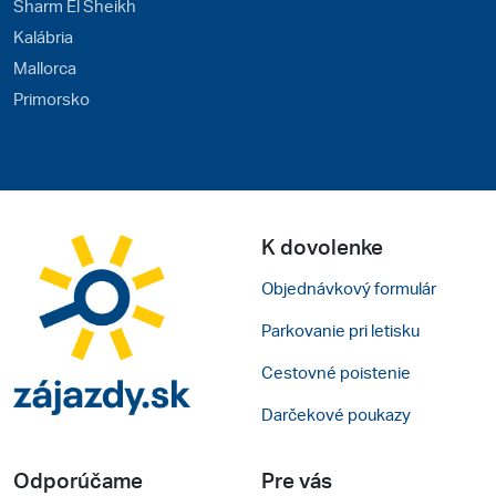
Sharm El Sheikh
Kalábria
Mallorca
Primorsko
K dovolenke
Objednávkový formulár
Parkovanie pri letisku
Cestovné poistenie
Darčekové poukazy
Odporúčame
Pre vás