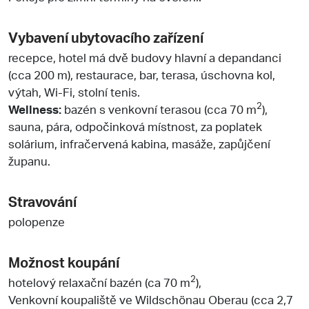
Vybavení ubytovacího zařízení
recepce, hotel má dvě budovy hlavní a depandanci
(cca 200 m), restaurace, bar, terasa, úschovna kol,
výtah, Wi-Fi, stolní tenis.
2
Wellness:
bazén s venkovní terasou (cca 70 m
),
sauna, pára, odpočinková místnost, za poplatek
solárium, infračervená kabina, masáže, zapůjčení
županu.
Stravování
polopenze
Možnost koupání
2
hotelový relaxační bazén (ca 70 m
),
Venkovní koupaliště ve Wildschönau Oberau (cca 2,7