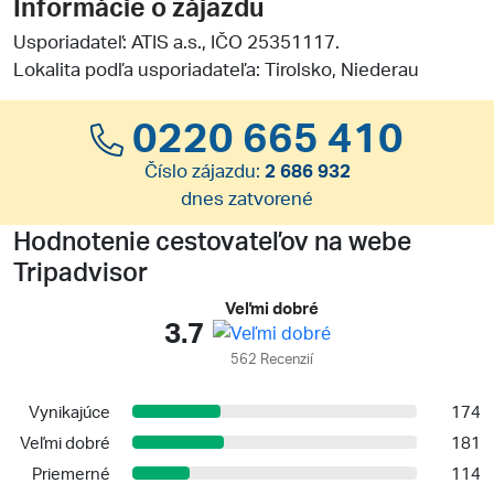
Informácie o zájazdu
Usporiadateľ:
ATIS a.s.
, IČO 25351117.
Lokalita podľa usporiadateľa: Tirolsko, Niederau
0220 665 410
Číslo zájazdu:
2 686 932
dnes zatvorené
Hodnotenie cestovateľov na webe
Tripadvisor
Veľmi dobré
3.7
562 Recenzií
Vynikajúce
174
Veľmi dobré
181
Priemerné
114