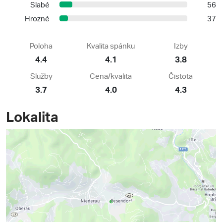
Slabé
56
Hrozné
37
Poloha
Kvalita spánku
Izby
4.4
4.1
3.8
Služby
Cena/kvalita
Čistota
3.7
4.0
4.3
Lokalita