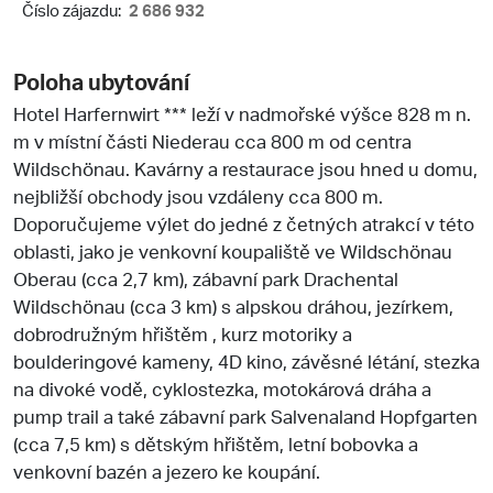
Číslo zájazdu:
2 686 932
Poloha ubytování
Hotel Harfernwirt *** leží v nadmořské výšce 828 m n.
m v místní části Niederau cca 800 m od centra
Wildschönau. Kavárny a restaurace jsou hned u domu,
nejbližší obchody jsou vzdáleny cca 800 m.
Doporučujeme výlet do jedné z četných atrakcí v této
oblasti, jako je venkovní koupaliště ve Wildschönau
Oberau (cca 2,7 km), zábavní park Drachental
Wildschönau (cca 3 km) s alpskou dráhou, jezírkem,
dobrodružným hřištěm , kurz motoriky a
boulderingové kameny, 4D kino, závěsné létání, stezka
na divoké vodě, cyklostezka, motokárová dráha a
pump trail a také zábavní park Salvenaland Hopfgarten
(cca 7,5 km) s dětským hřištěm, letní bobovka a
venkovní bazén a jezero ke koupání.