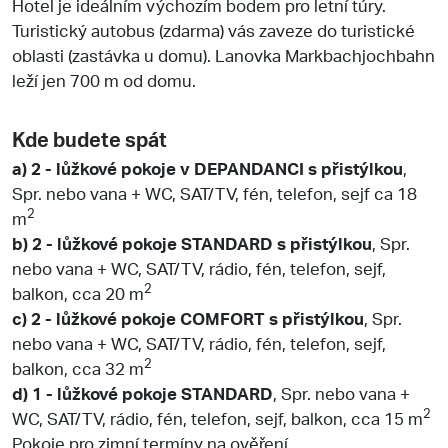
Hotel je ideálním výchozím bodem pro letní túry.
Turistický autobus (zdarma) vás zaveze do turistické
oblasti (zastávka u domu). Lanovka Markbachjochbahn
leží jen 700 m od domu.
Kde budete spát
a) 2 - lůžkové pokoje v DEPANDANCI s přistýlkou
,
Spr. nebo vana + WC, SAT/TV, fén, telefon, sejf ca 18
2
m
b) 2 - lůžkové pokoje STANDARD s přistýlkou
, Spr.
nebo vana + WC, SAT/TV, rádio, fén, telefon, sejf,
2
balkon, cca 20 m
c) 2 - lůžkové pokoje COMFORT s přistýlkou
, Spr.
nebo vana + WC, SAT/TV, rádio, fén, telefon, sejf,
2
balkon, cca 32 m
d) 1 - lůžkové pokoje STANDARD
, Spr. nebo vana +
2
WC, SAT/TV, rádio, fén, telefon, sejf, balkon, cca 15 m
Pokoje pro zimní termíny na ověření.