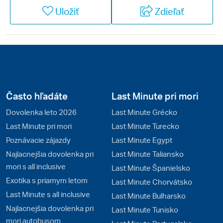
môžete pri cestovaní do tejto krajiny počítať. Služby
Uložiť
Zdieľať
sú vo vyspelom Rakúsku precízne a mnohokrát
prekvapia. Cieľom nádhernej letnej dovolenky môžu
byť horské túry, ako aj wellness oddych pri
vyhlásených rakúskych jazerách. Rakúsko je
lyžiarskou veľmocou a počas zimy žijú miestni
obyvatelia všetkými športmi spojenými s bielym
popraškom na zjazdovkách. Navštívte najobľúbenejšie
Často hľadáte
Last Minute pri mori
strediská slovenských lyžiarov Dachstein West alebo
Dovolenka leto 2026
Last Minute Grécko
Dachstein / Schladming.
Last Minute pri mori
Last Minute Turecko
Poznávacie zájazdy
Last Minute Egypt
Najlacnejšia dovolenka pri
Last Minute Taliansko
mori s all inclusive
Last Minute Španielsko
Exotika s priamym letom
Last Minute Chorvátsko
Last Minute s all inclusive
Last Minute Bulharsko
Najlacnejšia dovolenka pri
Last Minute Tunisko
mori autobusom