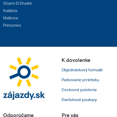
Sharm El Sheikh
Kalábria
Mallorca
Primorsko
K dovolenke
Objednávkový formulár
Parkovanie pri letisku
Cestovné poistenie
Darčekové poukazy
Odporúčame
Pre vás