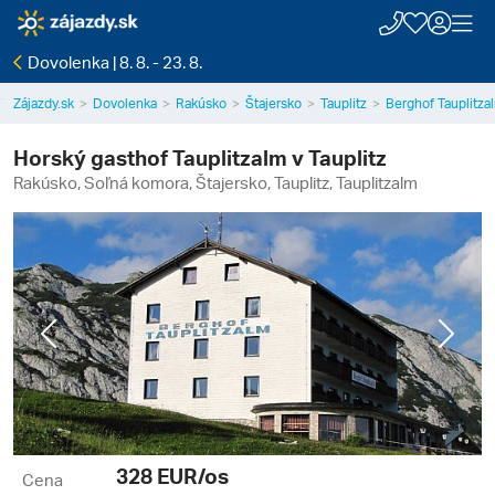
Dovolenka | 8. 8. - 23. 8.
Zájazdy.sk
Dovolenka
Rakúsko
Štajersko
Tauplitz
Berghof Tauplitza
Horský gasthof Tauplitzalm v Tauplitz
Rakúsko, Soľná komora, Štajersko, Tauplitz, Tauplitzalm
Previous
Next
328
EUR/os
Cena