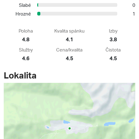
Slabé
0
Hrozné
1
Poloha
Kvalita spánku
Izby
4.8
4.1
3.8
Služby
Cena/kvalita
Čistota
4.6
4.5
4.5
Lokalita