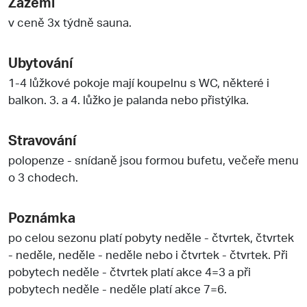
Zázemí
v ceně 3x týdně sauna.
Ubytování
1-4 lůžkové pokoje mají koupelnu s WC, některé i
balkon. 3. a 4. lůžko je palanda nebo přistýlka.
Stravování
polopenze - snídaně jsou formou bufetu, večeře menu
o 3 chodech.
Poznámka
po celou sezonu platí pobyty neděle - čtvrtek, čtvrtek
- neděle, neděle - neděle nebo i čtvrtek - čtvrtek. Při
pobytech neděle - čtvrtek platí akce 4=3 a při
pobytech neděle - neděle platí akce 7=6.