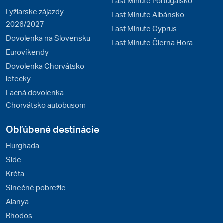
Last Minute Portugalsko
Lyžiarske zájazdy
Last Minute Albánsko
2026/2027
Last Minute Cyprus
Dovolenka na Slovensku
Last Minute Čierna Hora
Eurovíkendy
Dovolenka Chorvátsko
letecky
Lacná dovolenka
Chorvátsko autobusom
Obľúbené destinácie
Hurghada
Side
Kréta
Slnečné pobrežie
Alanya
Rhodos