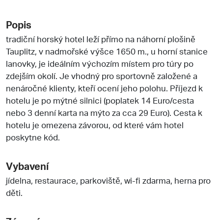
Popis
tradiční horský hotel leží přímo na náhorní plošině
Tauplitz, v nadmořské výšce 1650 m., u horní stanice
lanovky, je ideálním výchozím místem pro túry po
zdejším okolí. Je vhodný pro sportovně založené a
nenáročné klienty, kteří ocení jeho polohu. Příjezd k
hotelu je po mýtné silnici (poplatek 14 Euro/cesta
nebo 3 denní karta na mýto za cca 29 Euro). Cesta k
hotelu je omezena závorou, od které vám hotel
poskytne kód.
Vybavení
jídelna, restaurace, parkoviště, wi-fi zdarma, herna pro
děti.