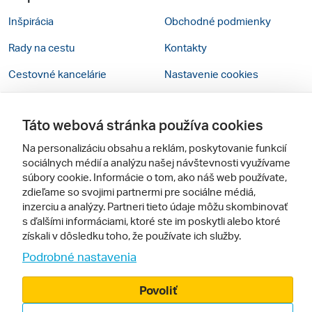
Inšpirácia
Obchodné podmienky
Rady na cestu
Kontakty
Cestovné kancelárie
Nastavenie cookies
Zájezdy.cz
Verzia webu pre PC
Táto webová stránka používa cookies
Sledujte nás
Na personalizáciu obsahu a reklám, poskytovanie funkcií
sociálnych médií a analýzu našej návštevnosti využívame
súbory cookie. Informácie o tom, ako náš web používate,
zdieľame so svojimi partnermi pre sociálne médiá,
inzerciu a analýzy. Partneri tieto údaje môžu skombinovať
s ďalšími informáciami, ktoré ste im poskytli alebo ktoré
získali v dôsledku toho, že používate ich služby.
Podrobné nastavenia
© 2005 - 2026, Zájazdy.sk,
spol. s r.o.
Povoliť