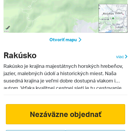
Otvoriť mapu
Rakúsko
viac
Rakúsko je krajina majestátnych horských hrebeňov,
jazier, malebných údolí a historických miest. Naša
susedná krajina je veľmi dobre dostupná vlakom i
autom. Vďaka kvalitnej cestnej sieti je tu cestovanie
pohodlné a rýchle. Veľká časť rakúskeho územia je
tvorená alpským masívom, ktorý je najčastejším
cieľom slovenských turistov v letných aj zimných
Nezáväzne objednať
mesiacoch. Všeobecne vysoká kvalita služieb a
možností vyžitia pre rodiny s deťmi sú istotou, s ktorou