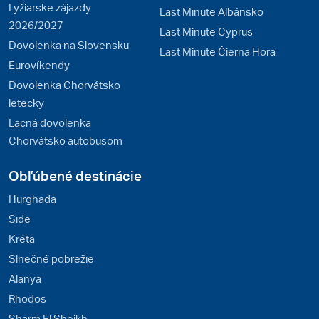
Lyžiarske zájazdy
Last Minute Albánsko
2026/2027
Last Minute Cyprus
Dovolenka na Slovensku
Last Minute Čierna Hora
Eurovíkendy
Dovolenka Chorvátsko
letecky
Lacná dovolenka
Chorvátsko autobusom
Obľúbené destinácie
Hurghada
Side
Kréta
Slnečné pobrežie
Alanya
Rhodos
Sharm El Sheikh