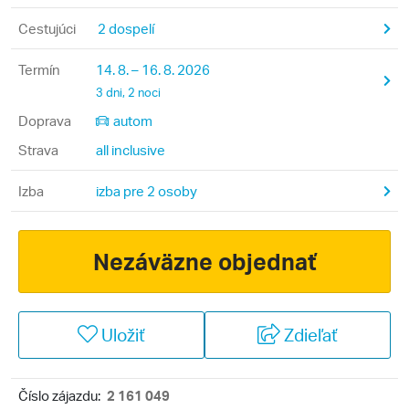
Cestujúci
2 dospelí
Termín
14. 8. – 16. 8. 2026
3 dni, 2 noci
Doprava
autom
Strava
all inclusive
Izba
izba pre 2 osoby
Nezáväzne objednať
Uložiť
Zdieľať
Číslo zájazdu:
2 161 049