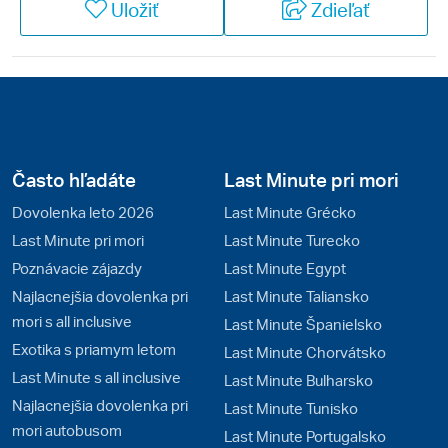
Uložiť
Zdieľať
sú vo vyspelom Rakúsku precízne a mnohokrát
prekvapia. Cieľom nádhernej letnej dovolenky môžu
byť horské túry, ako aj wellness oddych pri
vyhlásených rakúskych jazerách. Rakúsko je
lyžiarskou veľmocou a počas zimy žijú miestni
obyvatelia všetkými športmi spojenými s bielym
popraškom na zjazdovkách. Navštívte najobľúbenejšie
Často hľadáte
Last Minute pri mori
strediská slovenských lyžiarov Dachstein West alebo
Dovolenka leto 2026
Last Minute Grécko
Dachstein / Schladming.
Last Minute pri mori
Last Minute Turecko
Poznávacie zájazdy
Last Minute Egypt
Najlacnejšia dovolenka pri
Last Minute Taliansko
mori s all inclusive
Last Minute Španielsko
Exotika s priamym letom
Last Minute Chorvátsko
Last Minute s all inclusive
Last Minute Bulharsko
Najlacnejšia dovolenka pri
Last Minute Tunisko
mori autobusom
Last Minute Portugalsko