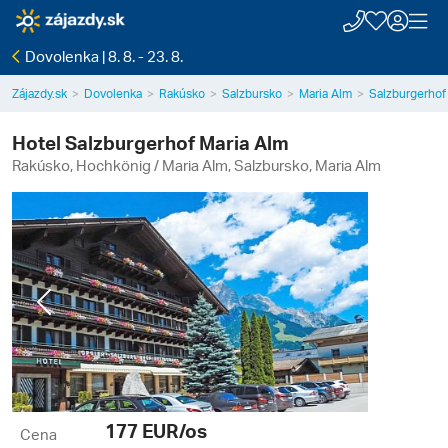
Dovolenka | 8. 8. - 23. 8.
Zájazdy.sk
Dovolenka
Rakúsko
Salzbursko
Maria Alm
Salzburgerhof
Hotel Salzburgerhof Maria Alm
Rakúsko, Hochkönig / Maria Alm, Salzbursko, Maria Alm
Previous
Next
177
EUR/os
Cena