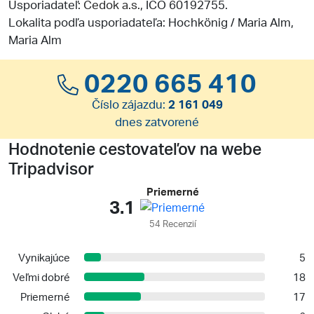
Usporiadateľ:
Čedok a.s.
, IČO 60192755.
Lokalita podľa usporiadateľa: Hochkönig / Maria Alm,
Maria Alm
0220 665 410
Číslo zájazdu:
2 161 049
dnes zatvorené
Hodnotenie cestovateľov na webe
Tripadvisor
Priemerné
3.1
54 Recenzií
Vynikajúce
5
Veľmi dobré
18
Priemerné
17