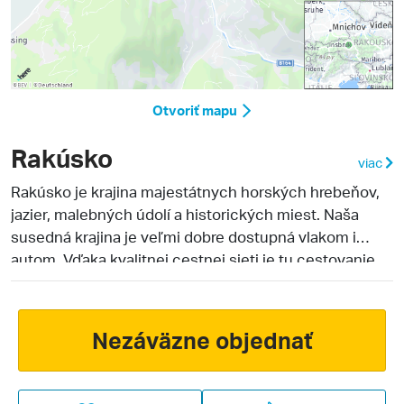
Otvoriť mapu
Rakúsko
viac
Rakúsko je krajina majestátnych horských hrebeňov,
jazier, malebných údolí a historických miest. Naša
susedná krajina je veľmi dobre dostupná vlakom i
autom. Vďaka kvalitnej cestnej sieti je tu cestovanie
pohodlné a rýchle. Veľká časť rakúskeho územia je
tvorená alpským masívom, ktorý je najčastejším
cieľom slovenských turistov v letných aj zimných
Nezáväzne objednať
mesiacoch. Všeobecne vysoká kvalita služieb a
možností vyžitia pre rodiny s deťmi sú istotou, s ktorou
môžete pri cestovaní do tejto krajiny počítať. Služby