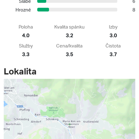
Slabé
6
Hrozné
8
Poloha
Kvalita spánku
Izby
4.0
3.2
3.0
Služby
Cena/kvalita
Čistota
3.3
3.5
3.7
Lokalita