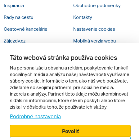
Inšpirácia
Obchodné podmienky
Rady na cestu
Kontakty
Cestovné kancelárie
Nastavenie cookies
Zájezdy.cz
Mobilná verzia webu
Táto webová stránka používa cookies
Sledujte nás
Na personalizáciu obsahu a reklám, poskytovanie funkcií
sociálnych médií a analýzu našej návštevnosti využívame
súbory cookie. Informácie o tom, ako náš web používate,
zdieľame so svojimi partnermi pre sociálne médiá,
inzerciu a analýzy. Partneri tieto údaje môžu skombinovať
s ďalšími informáciami, ktoré ste im poskytli alebo ktoré
získali v dôsledku toho, že používate ich služby.
© 2005 - 2026, Zájazdy.sk,
Podrobné nastavenia
spol. s r.o.
Povoliť