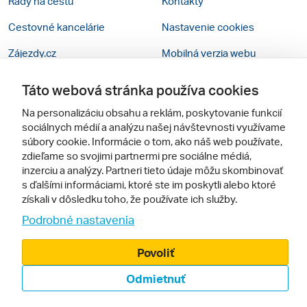
Rady na cestu
Kontakty
Cestovné kancelárie
Nastavenie cookies
Zájezdy.cz
Mobilná verzia webu
Táto webová stránka používa cookies
Sledujte nás
Na personalizáciu obsahu a reklám, poskytovanie funkcií
sociálnych médií a analýzu našej návštevnosti využívame
súbory cookie. Informácie o tom, ako náš web používate,
zdieľame so svojimi partnermi pre sociálne médiá,
inzerciu a analýzy. Partneri tieto údaje môžu skombinovať
s ďalšími informáciami, ktoré ste im poskytli alebo ktoré
získali v dôsledku toho, že používate ich služby.
© 2005 - 2026, Zájazdy.sk,
Podrobné nastavenia
spol. s r.o.
Povoliť
Odmietnuť