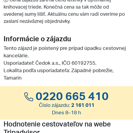
knihovacej triede. Konečná cena sa tak môže od
uvedenej sumy líšiť. Aktuálnu cenu vám radi overíme po
zaslaní nezáväznej objednávky.
Informácie o zájazdu
Tento zájazd je poistený pre prípad úpadku cestovnej
kancelárie.
Usporiadateľ:
Čedok a.s.
, IČO 60192755.
Lokalita podľa usporiadateľa: Západné pobrežie,
Tamarin
0220 665 410
Číslo zájazdu:
2 161 011
Dnes 8–18 h
Hodnotenie cestovateľov na webe
Tripadvisor