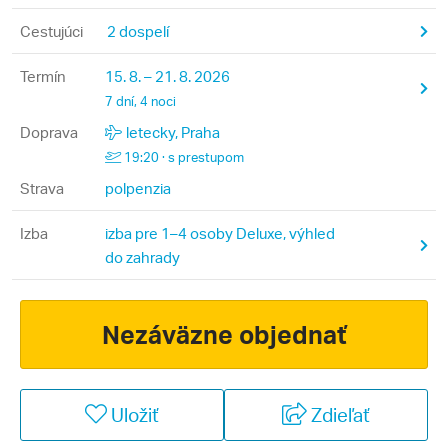
Cestujúci
2 dospelí
Termín
15. 8. – 21. 8. 2026
7 dní, 4 noci
Doprava
letecky, Praha
19:20 · s prestupom
Strava
polpenzia
Izba
izba pre 1–4 osoby Deluxe, výhled
do zahrady
Nezáväzne objednať
Uložiť
Zdieľať