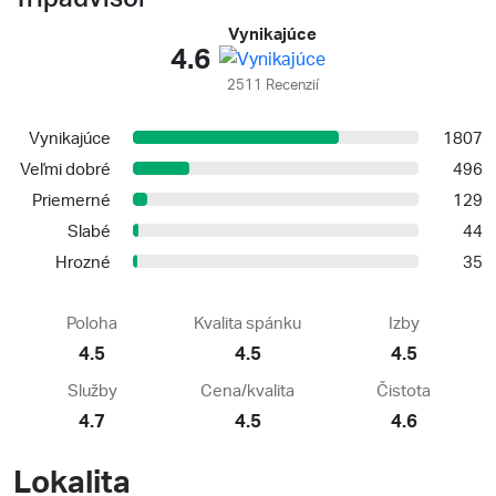
Vynikajúce
4.6
2511 Recenzií
Vynikajúce
1807
Veľmi dobré
496
Priemerné
129
Slabé
44
Hrozné
35
Poloha
Kvalita spánku
Izby
4.5
4.5
4.5
Služby
Cena/kvalita
Čistota
4.7
4.5
4.6
Lokalita