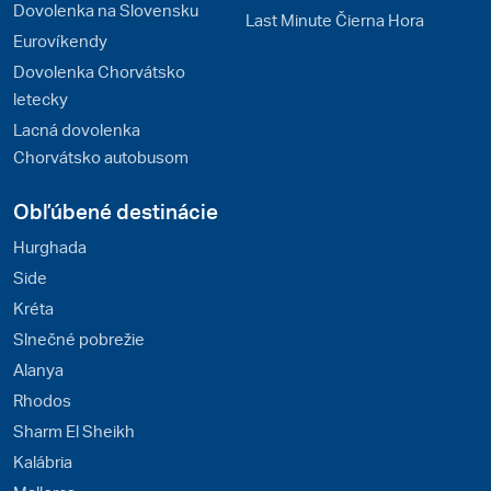
Dovolenka na Slovensku
Last Minute Čierna Hora
Eurovíkendy
Dovolenka Chorvátsko
letecky
Lacná dovolenka
Chorvátsko autobusom
Obľúbené destinácie
Hurghada
Side
Kréta
Slnečné pobrežie
Alanya
Rhodos
Sharm El Sheikh
Kalábria