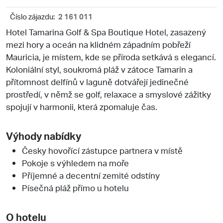
Číslo zájazdu:
2 161 011
Hotel Tamarina Golf & Spa Boutique Hotel, zasazený
mezi hory a oceán na klidném západním pobřeží
Mauricia, je místem, kde se příroda setkává s elegancí.
Koloniální styl, soukromá pláž v zátoce Tamarin a
přítomnost delfínů v laguně dotvářejí jedinečné
prostředí, v němž se golf, relaxace a smyslové zážitky
spojují v harmonii, která zpomaluje čas.
Výhody nabídky
Česky hovořící zástupce partnera v místě
Pokoje s výhledem na moře
Příjemné a decentní zemité odstíny
Písečná pláž přímo u hotelu
O hotelu