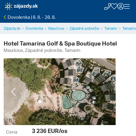
Dovolenka | 8. 8. - 28. 8.
Zájazdy.sk
Dovolenka
Maurícius
Západné pobrežie
Tamarin
Tamarin
Hotel Tamarina Golf & Spa Boutique Hotel
Maurícius, Západné pobrežie, Tamarin
Previous
Next
3 236
EUR/os
Cena