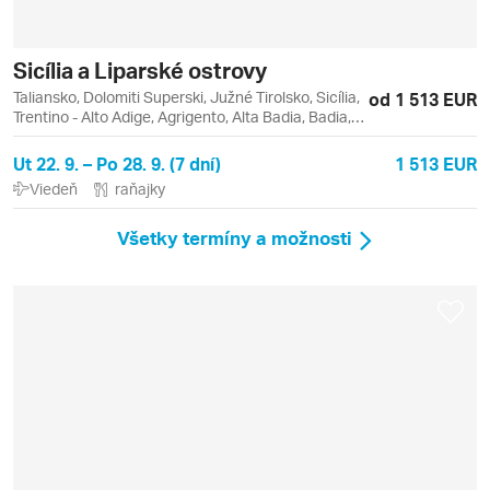
Sicília a Liparské ostrovy
Taliansko, Dolomiti Superski, Južné Tirolsko, Sicília,
od 1 513 EUR
Trentino - Alto Adige, Agrigento, Alta Badia, Badia,
Catania, Lipari, Liparské ostrovy, Monreale,
Palermo, Sella Ronda, Taormina, Vulcano
Ut 22. 9. – Po 28. 9. (7 dní)
1 513 EUR
Viedeň
raňajky
Všetky termíny a možnosti