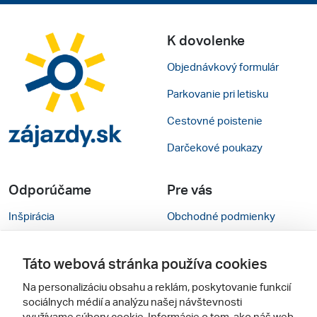
K dovolenke
Objednávkový formulár
Parkovanie pri letisku
Cestovné poistenie
Darčekové poukazy
Odporúčame
Pre vás
Inšpirácia
Obchodné podmienky
Rady na cestu
Kontakty
Táto webová stránka používa cookies
Cestovné kancelárie
Nastavenie cookies
Na personalizáciu obsahu a reklám, poskytovanie funkcií
Zájezdy.cz
Verzia webu pre PC
sociálnych médií a analýzu našej návštevnosti
využívame súbory cookie. Informácie o tom, ako náš web