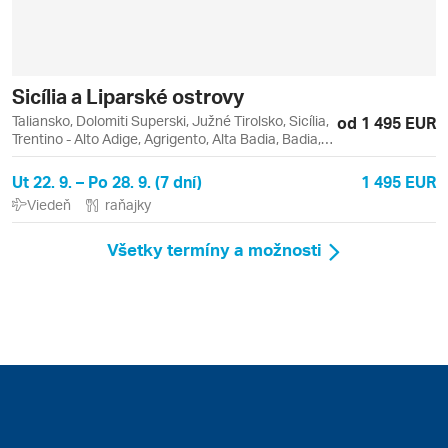
Sicília a Liparské ostrovy
Taliansko, Dolomiti Superski, Južné Tirolsko, Sicília,
od 1 495 EUR
Trentino - Alto Adige, Agrigento, Alta Badia, Badia,
Catania, Lipari, Liparské ostrovy, Monreale,
Palermo, Piazza Armerina, Sella Ronda, Taormina,
Ut 22. 9. – Po 28. 9. (7 dní)
1 495 EUR
Vulcano
Viedeň
raňajky
Všetky termíny a možnosti