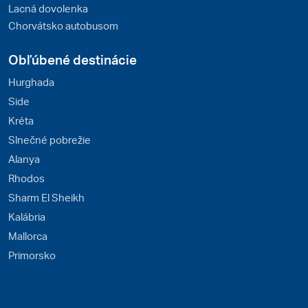
Lacná dovolenka
Chorvátsko autobusom
Obľúbené destinácie
Hurghada
Side
Kréta
Slnečné pobrežie
Alanya
Rhodos
Sharm El Sheikh
Kalábria
Mallorca
Primorsko