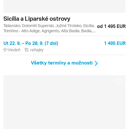
Sicília a Liparské ostrovy
Taliansko, Dolomiti Superski, Južné Tirolsko, Sicília,
od 1 495 EUR
Trentino - Alto Adige, Agrigento, Alta Badia, Badia,
Catania, Lipari, Liparské ostrovy, Monreale,
Palermo, Piazza Armerina, Sella Ronda, Taormina,
Ut 22. 9. – Po 28. 9. (7 dní)
1 495 EUR
Vulcano
Viedeň
raňajky
Všetky termíny a možnosti