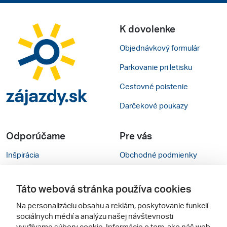
K dovolenke
Objednávkový formulár
Parkovanie pri letisku
Cestovné poistenie
Darčekové poukazy
Odporúčame
Pre vás
Inšpirácia
Obchodné podmienky
Rady na cestu
Kontakty
Táto webová stránka používa cookies
Cestovné kancelárie
Nastavenie cookies
Na personalizáciu obsahu a reklám, poskytovanie funkcií
Zájezdy.cz
Verzia webu pre PC
sociálnych médií a analýzu našej návštevnosti
využívame súbory cookie. Informácie o tom, ako náš web