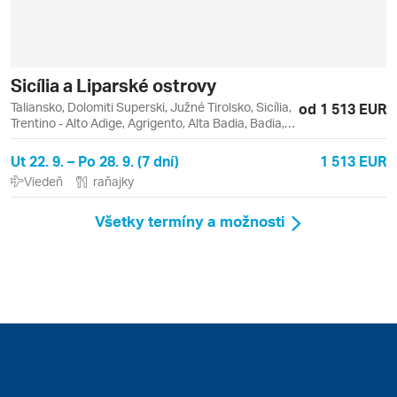
Sicília a Liparské ostrovy
Taliansko, Dolomiti Superski, Južné Tirolsko, Sicília,
od 1 513 EUR
Trentino - Alto Adige, Agrigento, Alta Badia, Badia,
Catania, Lipari, Liparské ostrovy, Monreale,
Palermo, Sella Ronda, Taormina, Vulcano
Ut 22. 9. – Po 28. 9. (7 dní)
1 513 EUR
Viedeň
raňajky
Všetky termíny a možnosti