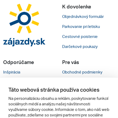
K dovolenke
Objednávkový formulár
Parkovanie pri letisku
Cestovné poistenie
Darčekové poukazy
Odporúčame
Pre vás
Inšpirácia
Obchodné podmienky
Rady na cestu
Kontakty
Táto webová stránka používa cookies
Cestovné kancelárie
Nastavenie cookies
Na personalizáciu obsahu a reklám, poskytovanie funkcií
Zájezdy.cz
Mobilná verzia webu
sociálnych médií a analýzu našej návštevnosti
využívame súbory cookie. Informácie o tom, ako náš web
používate, zdieľame so svojimi partnermi pre sociálne
Sledujte nás