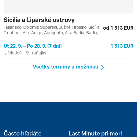
Sicília a Liparské ostrovy
Taliansko, Dolomiti Superski, Južné Tirolsko, Sicília,
od 1 513 EUR
Trentino - Alto Adige, Agrigento, Alta Badia, Badia,
Catania, Lipari, Liparské ostrovy, Monreale,
Palermo, Sella Ronda, Taormina, Vulcano
Ut 22. 9. – Po 28. 9. (7 dní)
1 513 EUR
Viedeň
raňajky
Všetky termíny a možnosti
Často hľadáte
Last Minute pri mori