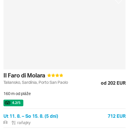
Il Faro di Molara
Taliansko, Sardínia, Porto San Paolo
od 202 EUR
160 m od pláže
4.2
/5
Ut 11. 8. – So 15. 8. (5 dní)
712 EUR
raňajky