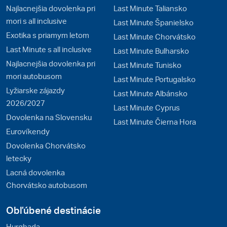
Najlacnejšia dovolenka pri
Last Minute Taliansko
mori s all inclusive
Last Minute Španielsko
Exotika s priamym letom
Last Minute Chorvátsko
Last Minute s all inclusive
Last Minute Bulharsko
Najlacnejšia dovolenka pri
Last Minute Tunisko
mori autobusom
Last Minute Portugalsko
Lyžiarske zájazdy
Last Minute Albánsko
2026/2027
Last Minute Cyprus
Dovolenka na Slovensku
Last Minute Čierna Hora
Eurovíkendy
Dovolenka Chorvátsko
letecky
Lacná dovolenka
Chorvátsko autobusom
Obľúbené destinácie
Hurghada