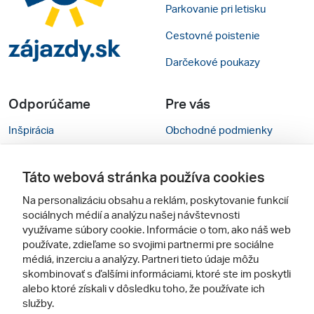
Parkovanie pri letisku
Cestovné poistenie
Darčekové poukazy
Odporúčame
Pre vás
Inšpirácia
Obchodné podmienky
Rady na cestu
Kontakty
Táto webová stránka používa cookies
Cestovné kancelárie
Nastavenie cookies
Na personalizáciu obsahu a reklám, poskytovanie funkcií
Zájezdy.cz
Verzia webu pre PC
sociálnych médií a analýzu našej návštevnosti
využívame súbory cookie. Informácie o tom, ako náš web
používate, zdieľame so svojimi partnermi pre sociálne
Sledujte nás
médiá, inzerciu a analýzy. Partneri tieto údaje môžu
skombinovať s ďalšími informáciami, ktoré ste im poskytli
alebo ktoré získali v dôsledku toho, že používate ich
služby.