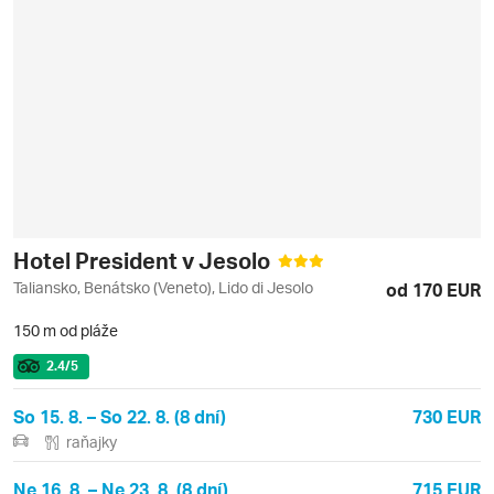
Hotel President v Jesolo
Taliansko, Benátsko (Veneto), Lido di Jesolo
od 170 EUR
150 m od pláže
2.4
/5
So 15. 8. – So 22. 8. (8 dní)
730 EUR
raňajky
Ne 16. 8. – Ne 23. 8. (8 dní)
715 EUR