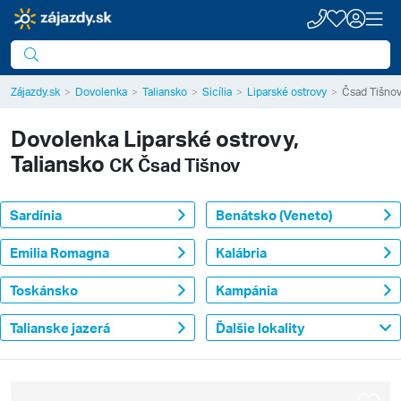
Zájazdy.sk
Dovolenka
Taliansko
Sicília
Liparské ostrovy
Čsad Tišno
Dovolenka
Liparské ostrovy,
Taliansko
CK Čsad Tišnov
Sardínia
Benátsko (Veneto)
Emilia Romagna
Kalábria
Toskánsko
Kampánia
Talianske jazerá
Ďalšie lokality