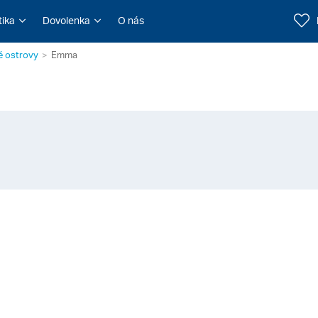
tika
Dovolenka
O nás
é ostrovy
Emma