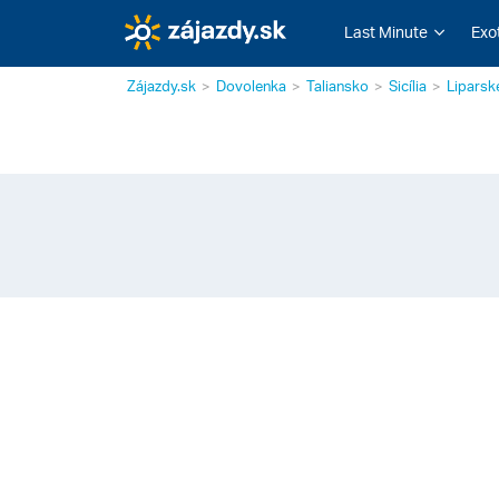
Last Minute
Exo
Zájazdy.sk
Dovolenka
Taliansko
Sicília
Liparsk