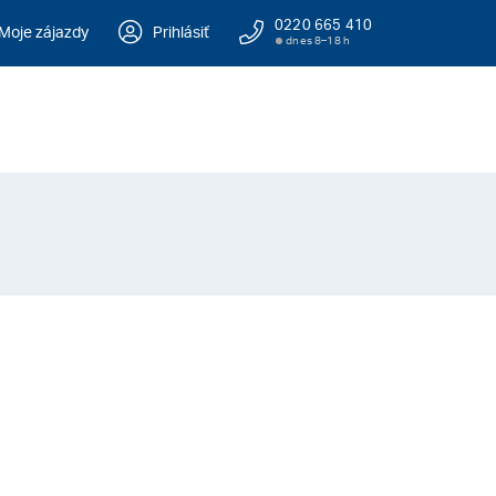
0220 665 410
Moje zájazdy
Prihlásiť
dnes 8–18 h