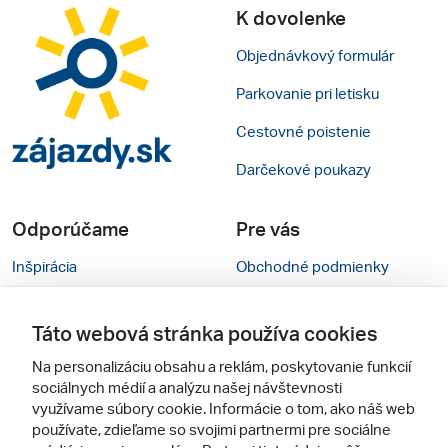
K dovolenke
Objednávkový formulár
Parkovanie pri letisku
Cestovné poistenie
Darčekové poukazy
Odporúčame
Pre vás
Inšpirácia
Obchodné podmienky
Rady na cestu
Kontakty
Táto webová stránka používa cookies
Cestovné kancelárie
Nastavenie cookies
Na personalizáciu obsahu a reklám, poskytovanie funkcií
Zájezdy.cz
Mobilná verzia webu
sociálnych médií a analýzu našej návštevnosti
využívame súbory cookie. Informácie o tom, ako náš web
používate, zdieľame so svojimi partnermi pre sociálne
Sledujte nás