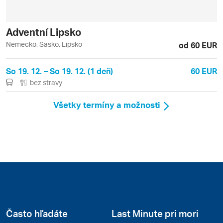
Adventní Lipsko
Nemecko, Sasko, Lipsko
od 60 EUR
So 19. 12. – So 19. 12. (1 deň)
60 EUR
bez stravy
Všetky termíny a možnosti
Často hľadáte
Last Minute pri mori