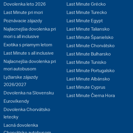
Dovolenka leto 2026
Last Minute Grécko
Last Minute pri mori
Last Minute Turecko
Poznávacie zájazdy
Last Minute Egypt
Najlacnejšia dovolenka pri
Last Minute Taliansko
mori s all inclusive
Last Minute Španielsko
Exotika s priamym letom
Last Minute Chorvátsko
Last Minute s all inclusive
Last Minute Bulharsko
Najlacnejšia dovolenka pri
Last Minute Tunisko
mori autobusom
Last Minute Portugalsko
Lyžiarske zájazdy
Last Minute Albánsko
2026/2027
Last Minute Cyprus
Dovolenka na Slovensku
Last Minute Čierna Hora
Eurovíkendy
Dovolenka Chorvátsko
letecky
Lacná dovolenka
Chorvátsko autobusom