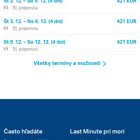
St 2. 12. – So 5. 12. (4 dni)
421 EUR
polpenzia
Št 3. 12. – Ne 6. 12. (4 dni)
421 EUR
polpenzia
St 9. 12. – So 12. 12. (4 dni)
421 EUR
polpenzia
Všetky termíny a možnosti
Často hľadáte
Last Minute pri mori