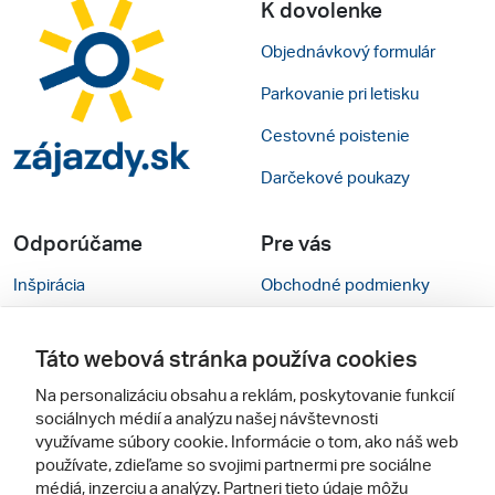
K dovolenke
Objednávkový formulár
Parkovanie pri letisku
Cestovné poistenie
Darčekové poukazy
Odporúčame
Pre vás
Inšpirácia
Obchodné podmienky
Rady na cestu
Kontakty
Táto webová stránka používa cookies
Cestovné kancelárie
Nastavenie cookies
Na personalizáciu obsahu a reklám, poskytovanie funkcií
Zájezdy.cz
Mobilná verzia webu
sociálnych médií a analýzu našej návštevnosti
využívame súbory cookie. Informácie o tom, ako náš web
používate, zdieľame so svojimi partnermi pre sociálne
Sledujte nás
médiá, inzerciu a analýzy. Partneri tieto údaje môžu