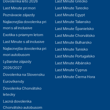
Dovolenka leto 2026
Last Minute Grécko
Last Minute pri mori
Last Minute Turecko
Poznávacie zájazdy
Last Minute Egypt
Najlacnejšia dovolenka pri
Last Minute Taliansko
mori s all inclusive
Last Minute Španielsko
Exotika s priamym letom
Last Minute Chorvátsko
Last Minute s all inclusive
Last Minute Bulharsko
Najlacnejšia dovolenka pri
Last Minute Tunisko
mori autobusom
Last Minute Portugalsko
Lyžiarske zájazdy
Last Minute Albánsko
2026/2027
Last Minute Cyprus
Dovolenka na Slovensku
Last Minute Čierna Hora
Eurovíkendy
Dovolenka Chorvátsko
letecky
Lacná dovolenka
Chorvátsko autobusom