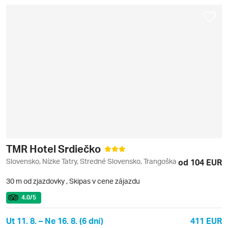
TMR Hotel Srdiečko
Slovensko, Nízke Tatry, Stredné Slovensko, Trangoška
od 104 EUR
30 m od zjazdovky
,
Skipas v cene zájazdu
4.0
/5
Ut 11. 8. – Ne 16. 8. (6 dní)
411 EUR