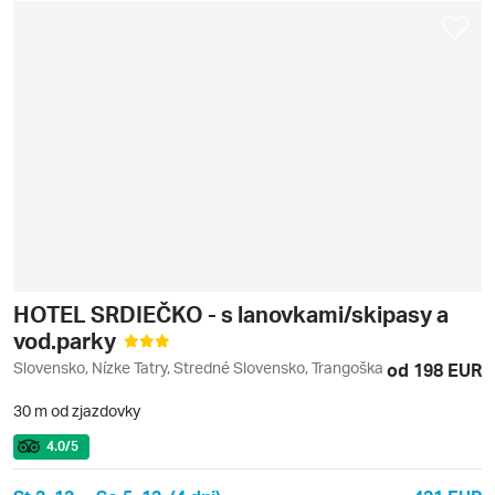
HOTEL SRDIEČKO - s lanovkami/skipasy a
vod.parky
Slovensko, Nízke Tatry, Stredné Slovensko, Trangoška
od 198 EUR
30 m od zjazdovky
4.0
/5