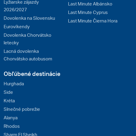
Lyžiarske zájazdy
Last Minute Albánsko
2026/2027
Last Minute Cyprus
Dovolenka na Slovensku
Last Minute Čierna Hora
Eurovíkendy
Dovolenka Chorvátsko
letecky
Lacná dovolenka
Chorvátsko autobusom
Obľúbené destinácie
Hurghada
Side
Kréta
Slnečné pobrežie
Alanya
Rhodos
Sharm El Sheikh