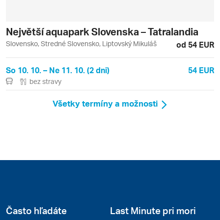
Největší aquapark Slovenska – Tatralandia
Slovensko, Stredné Slovensko, Liptovský Mikuláš
od 54 EUR
So 10. 10. – Ne 11. 10. (2 dni)
54 EUR
bez stravy
Všetky termíny a možnosti
Často hľadáte
Last Minute pri mori