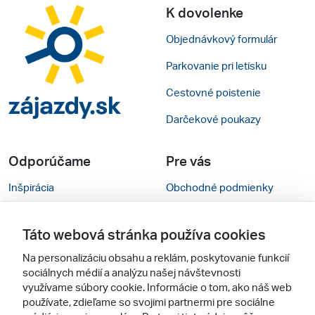
K dovolenke
Objednávkový formulár
Parkovanie pri letisku
Cestovné poistenie
Darčekové poukazy
Odporúčame
Pre vás
Inšpirácia
Obchodné podmienky
Rady na cestu
Kontakty
Táto webová stránka používa cookies
Cestovné kancelárie
Nastavenie cookies
Na personalizáciu obsahu a reklám, poskytovanie funkcií
Zájezdy.cz
Mobilná verzia webu
sociálnych médií a analýzu našej návštevnosti
využívame súbory cookie. Informácie o tom, ako náš web
používate, zdieľame so svojimi partnermi pre sociálne
Sledujte nás