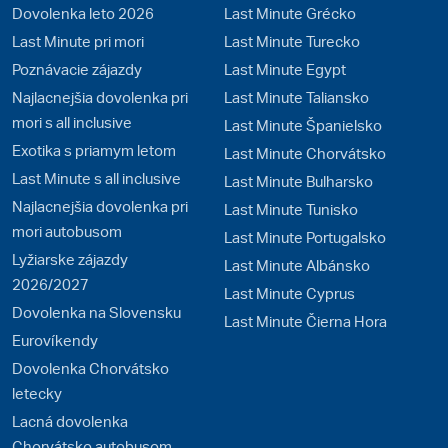
Dovolenka leto 2026
Last Minute Grécko
Last Minute pri mori
Last Minute Turecko
Poznávacie zájazdy
Last Minute Egypt
Najlacnejšia dovolenka pri
Last Minute Taliansko
mori s all inclusive
Last Minute Španielsko
Exotika s priamym letom
Last Minute Chorvátsko
Last Minute s all inclusive
Last Minute Bulharsko
Najlacnejšia dovolenka pri
Last Minute Tunisko
mori autobusom
Last Minute Portugalsko
Lyžiarske zájazdy
Last Minute Albánsko
2026/2027
Last Minute Cyprus
Dovolenka na Slovensku
Last Minute Čierna Hora
Eurovíkendy
Dovolenka Chorvátsko
letecky
Lacná dovolenka
Chorvátsko autobusom