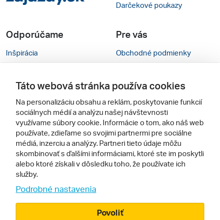
Darčekové poukazy
Odporúčame
Pre vás
Inšpirácia
Obchodné podmienky
Rady na cestu
Kontakty
Táto webová stránka používa cookies
Cestovné kancelárie
Nastavenie cookies
Na personalizáciu obsahu a reklám, poskytovanie funkcií
Zájezdy.cz
Mobilná verzia webu
sociálnych médií a analýzu našej návštevnosti
využívame súbory cookie. Informácie o tom, ako náš web
používate, zdieľame so svojimi partnermi pre sociálne
Sledujte nás
médiá, inzerciu a analýzy. Partneri tieto údaje môžu
skombinovať s ďalšími informáciami, ktoré ste im poskytli
alebo ktoré získali v dôsledku toho, že používate ich
služby.
Podrobné nastavenia
Povoliť
© 2005 - 2026, Zájazdy.sk,