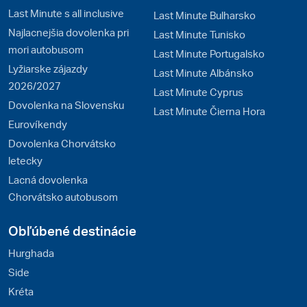
Last Minute s all inclusive
Last Minute Bulharsko
Najlacnejšia dovolenka pri
Last Minute Tunisko
mori autobusom
Last Minute Portugalsko
Lyžiarske zájazdy
Last Minute Albánsko
2026/2027
Last Minute Cyprus
Dovolenka na Slovensku
Last Minute Čierna Hora
Eurovíkendy
Dovolenka Chorvátsko
letecky
Lacná dovolenka
Chorvátsko autobusom
Obľúbené destinácie
Hurghada
Side
Kréta