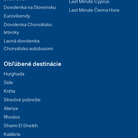
Last Minute Cyprus
Dovolenka na Slovensku
Last Minute Čierna Hora
Eurovíkendy
Dovolenka Chorvátsko
letecky
Lacná dovolenka
Chorvátsko autobusom
Obľúbené destinácie
Hurghada
Side
Kréta
Slnečné pobrežie
Alanya
Rhodos
Sharm El Sheikh
Kalábria