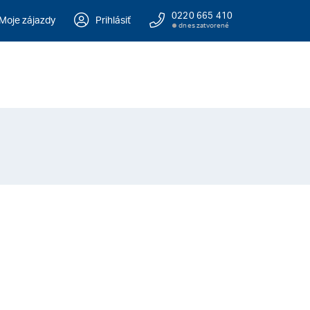
0220 665 410
Moje zájazdy
Prihlásiť
dnes zatvorené