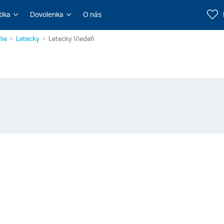
tika
Dovolenka
O nás
lie
Letecky
Letecky Viedeň