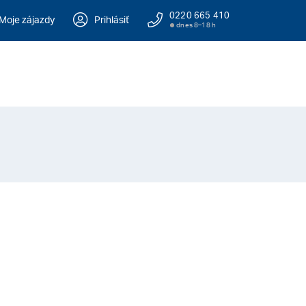
0220 665 410
Moje zájazdy
Prihlásiť
dnes 8–18 h