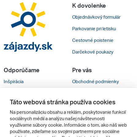
K dovolenke
Objednávkový formulár
Parkovanie pri letisku
Cestovné poistenie
Darčekové poukazy
Odporúčame
Pre vás
Inšpirácia
Obchodné podmienky
Rady na cestu
Kontakty
Táto webová stránka používa cookies
Cestovné kancelárie
Nastavenie cookies
Na personalizáciu obsahu a reklám, poskytovanie funkcií
Zájezdy.cz
Mobilná verzia webu
sociálnych médií a analýzu našej návštevnosti
využívame súbory cookie. Informácie o tom, ako náš web
používate, zdieľame so svojimi partnermi pre sociálne
Sledujte nás