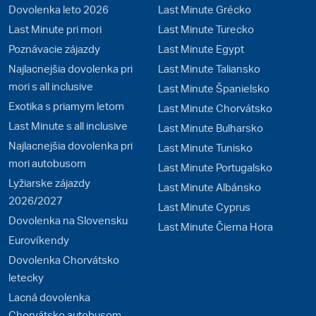
Dovolenka leto 2026
Last Minute Grécko
Last Minute pri mori
Last Minute Turecko
Poznávacie zájazdy
Last Minute Egypt
Najlacnejšia dovolenka pri
Last Minute Taliansko
mori s all inclusive
Last Minute Španielsko
Exotika s priamym letom
Last Minute Chorvátsko
Last Minute s all inclusive
Last Minute Bulharsko
Najlacnejšia dovolenka pri
Last Minute Tunisko
mori autobusom
Last Minute Portugalsko
Lyžiarske zájazdy
Last Minute Albánsko
2026/2027
Last Minute Cyprus
Dovolenka na Slovensku
Last Minute Čierna Hora
Eurovíkendy
Dovolenka Chorvátsko
letecky
Lacná dovolenka
Chorvátsko autobusom