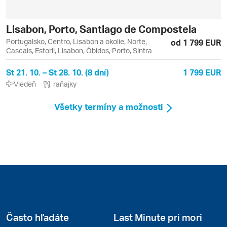
Lisabon, Porto, Santiago de Compostela
Portugalsko, Centro, Lisabon a okolie, Norte,
od 1 799 EUR
Cascais, Estoril, Lisabon, Óbidos, Porto, Sintra
St 21. 10. – St 28. 10. (8 dní)
1 799 EUR
Viedeň
raňajky
Všetky termíny a možnosti
Často hľadáte
Last Minute pri mori