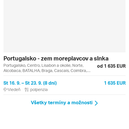
Portugalsko - zem moreplavcov a slnka
Portugalsko, Centro, Lisabon a okolie, Norte,
od 1 635 EUR
Alcobaca, BATALHA, Braga, Cascais, Coimbra,
Estoril, Fátima, Guimarães, Lisabon, Óbidos, Porto,
Sintra, Tomar
St 16. 9. – St 23. 9. (8 dní)
1 635 EUR
Viedeň
polpenzia
Všetky termíny a možnosti