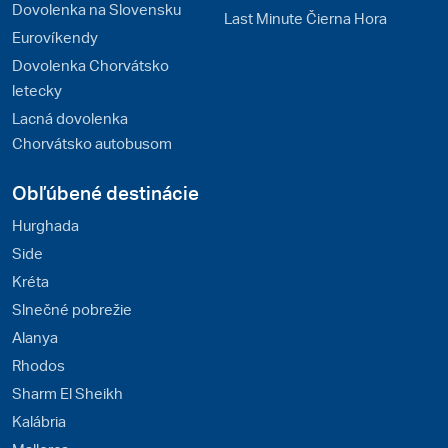
Dovolenka na Slovensku
Last Minute Čierna Hora
Eurovíkendy
Dovolenka Chorvátsko
letecky
Lacná dovolenka
Chorvátsko autobusom
Obľúbené destinácie
Hurghada
Side
Kréta
Slnečné pobrežie
Alanya
Rhodos
Sharm El Sheikh
Kalábria