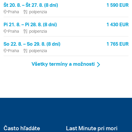
Št 20. 8. – Št 27. 8. (8 dní)
1 590 EUR
Praha
polpenzia
Pi 21. 8. – Pi 28. 8. (8 dní)
1 430 EUR
Praha
polpenzia
So 22. 8. – So 29. 8. (8 dní)
1 765 EUR
Praha
polpenzia
Všetky termíny a možnosti
Často hľadáte
Last Minute pri mori