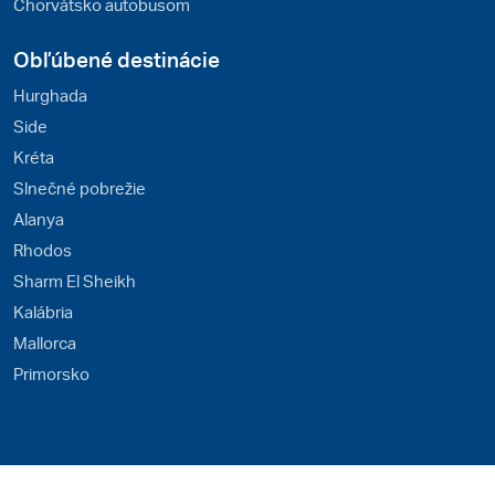
Chorvátsko autobusom
Obľúbené destinácie
Hurghada
Side
Kréta
Slnečné pobrežie
Alanya
Rhodos
Sharm El Sheikh
Kalábria
Mallorca
Primorsko