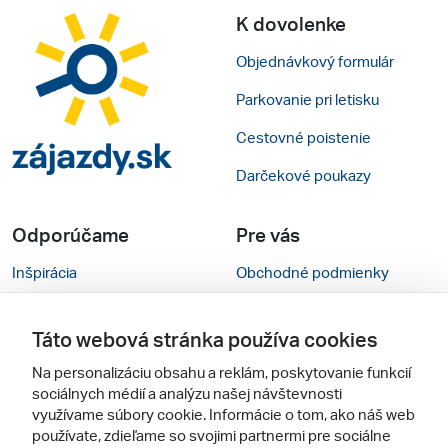
K dovolenke
Objednávkový formulár
Parkovanie pri letisku
Cestovné poistenie
Darčekové poukazy
Odporúčame
Pre vás
Inšpirácia
Obchodné podmienky
Rady na cestu
Kontakty
Táto webová stránka používa cookies
Cestovné kancelárie
Nastavenie cookies
Na personalizáciu obsahu a reklám, poskytovanie funkcií
Zájezdy.cz
Verzia webu pre PC
sociálnych médií a analýzu našej návštevnosti
využívame súbory cookie. Informácie o tom, ako náš web
používate, zdieľame so svojimi partnermi pre sociálne
Sledujte nás