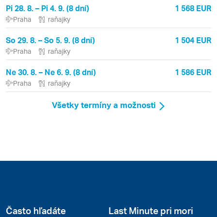
Pi 28. 8. – Pi 4. 9. (8 dní)
1 568 EUR
Praha
raňajky
So 29. 8. – So 5. 9. (8 dní)
1 504 EUR
Praha
raňajky
Ne 30. 8. – Ne 6. 9. (8 dní)
1 586 EUR
Praha
raňajky
Všetky termíny a možnosti
Často hľadáte
Last Minute pri mori