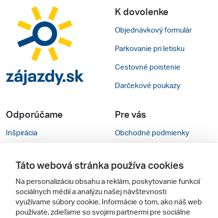
K dovolenke
Objednávkový formulár
Parkovanie pri letisku
Cestovné poistenie
Darčekové poukazy
Odporúčame
Pre vás
Inšpirácia
Obchodné podmienky
Rady na cestu
Kontakty
Táto webová stránka používa cookies
Cestovné kancelárie
Nastavenie cookies
Na personalizáciu obsahu a reklám, poskytovanie funkcií
Zájezdy.cz
Verzia webu pre PC
sociálnych médií a analýzu našej návštevnosti
využívame súbory cookie. Informácie o tom, ako náš web
používate, zdieľame so svojimi partnermi pre sociálne
Sledujte nás