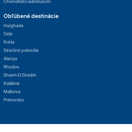
Chorvátsko autobusom
Obľúbené destinácie
Hurghada
Side
Kréta
Slnečné pobrežie
Alanya
Rhodos
Sharm El Sheikh
Kalábria
Mallorca
Primorsko