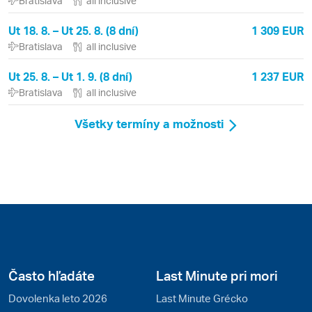
Bratislava
all inclusive
Ut 18. 8. – Ut 25. 8. (8 dní)
1 309 EUR
Bratislava
all inclusive
Ut 25. 8. – Ut 1. 9. (8 dní)
1 237 EUR
Bratislava
all inclusive
Všetky termíny a možnosti
Často hľadáte
Last Minute pri mori
Dovolenka leto 2026
Last Minute Grécko