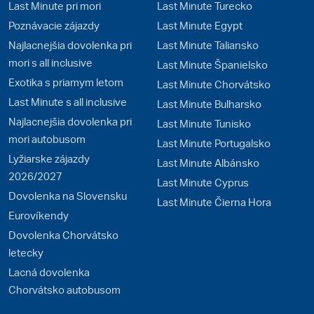
Last Minute pri mori
Last Minute Turecko
Poznávacie zájazdy
Last Minute Egypt
Najlacnejšia dovolenka pri
Last Minute Taliansko
mori s all inclusive
Last Minute Španielsko
Exotika s priamym letom
Last Minute Chorvátsko
Last Minute s all inclusive
Last Minute Bulharsko
Najlacnejšia dovolenka pri
Last Minute Tunisko
mori autobusom
Last Minute Portugalsko
Lyžiarske zájazdy
Last Minute Albánsko
2026/2027
Last Minute Cyprus
Dovolenka na Slovensku
Last Minute Čierna Hora
Eurovíkendy
Dovolenka Chorvátsko
letecky
Lacná dovolenka
Chorvátsko autobusom