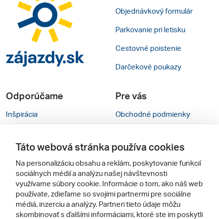
Objednávkový formulár
Parkovanie pri letisku
Cestovné poistenie
Darčekové poukazy
Odporúčame
Pre vás
Inšpirácia
Obchodné podmienky
Rady na cestu
Kontakty
Táto webová stránka používa cookies
Cestovné kancelárie
Nastavenie cookies
Na personalizáciu obsahu a reklám, poskytovanie funkcií
Zájezdy.cz
Mobilná verzia webu
sociálnych médií a analýzu našej návštevnosti
využívame súbory cookie. Informácie o tom, ako náš web
používate, zdieľame so svojimi partnermi pre sociálne
Sledujte nás
médiá, inzerciu a analýzy. Partneri tieto údaje môžu
skombinovať s ďalšími informáciami, ktoré ste im poskytli