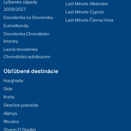
Lyžiarske zájazdy
Last Minute Albánsko
2026/2027
Last Minute Cyprus
Dovolenka na Slovensku
Last Minute Čierna Hora
Eurovíkendy
Dovolenka Chorvátsko
letecky
Lacná dovolenka
Chorvátsko autobusom
Obľúbené destinácie
Hurghada
Side
Kréta
Slnečné pobrežie
Alanya
Rhodos
Sharm El Sheikh