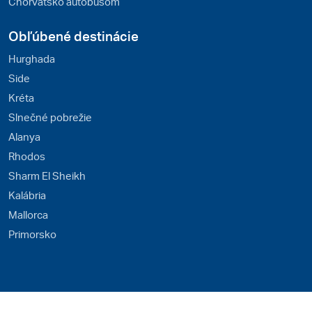
Chorvátsko autobusom
Obľúbené destinácie
Hurghada
Side
Kréta
Slnečné pobrežie
Alanya
Rhodos
Sharm El Sheikh
Kalábria
Mallorca
Primorsko