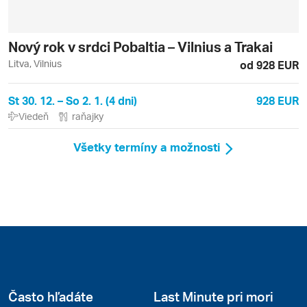
Nový rok v srdci Pobaltia – Vilnius a Trakai
Litva, Vilnius
od 928 EUR
St 30. 12. – So 2. 1. (4 dni)
928 EUR
Viedeň
raňajky
Všetky termíny a možnosti
Často hľadáte
Last Minute pri mori