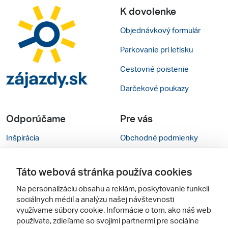
K dovolenke
Objednávkový formulár
Parkovanie pri letisku
Cestovné poistenie
Darčekové poukazy
Odporúčame
Pre vás
Inšpirácia
Obchodné podmienky
Rady na cestu
Kontakty
Táto webová stránka používa cookies
Cestovné kancelárie
Nastavenie cookies
Na personalizáciu obsahu a reklám, poskytovanie funkcií
Zájezdy.cz
Mobilná verzia webu
sociálnych médií a analýzu našej návštevnosti
využívame súbory cookie. Informácie o tom, ako náš web
používate, zdieľame so svojimi partnermi pre sociálne
Sledujte nás