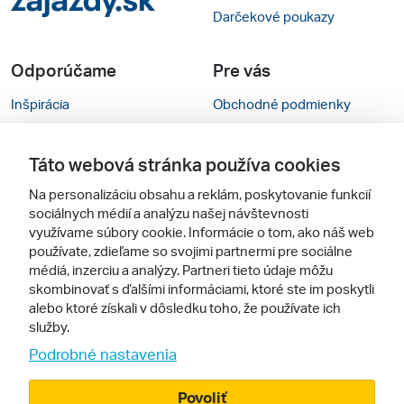
Darčekové poukazy
Odporúčame
Pre vás
Inšpirácia
Obchodné podmienky
Rady na cestu
Kontakty
Táto webová stránka používa cookies
Cestovné kancelárie
Nastavenie cookies
Na personalizáciu obsahu a reklám, poskytovanie funkcií
Zájezdy.cz
Mobilná verzia webu
sociálnych médií a analýzu našej návštevnosti
využívame súbory cookie. Informácie o tom, ako náš web
používate, zdieľame so svojimi partnermi pre sociálne
Sledujte nás
médiá, inzerciu a analýzy. Partneri tieto údaje môžu
skombinovať s ďalšími informáciami, ktoré ste im poskytli
alebo ktoré získali v dôsledku toho, že používate ich
služby.
Podrobné nastavenia
Povoliť