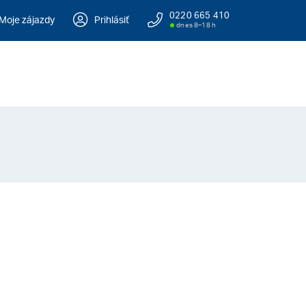
0220 665 410
Moje zájazdy
Prihlásiť
dnes 8–18 h