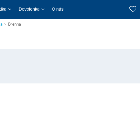
tika
Dovolenka
O nás
ia
Brenna