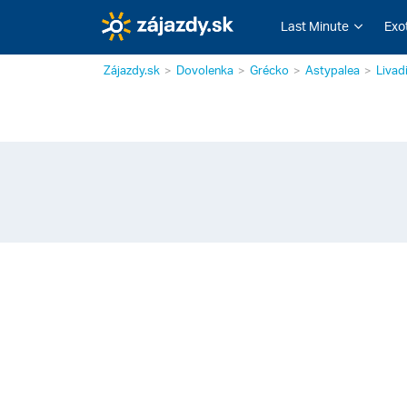
Last Minute
Exo
Zájazdy.sk
Dovolenka
Grécko
Astypalea
Livad