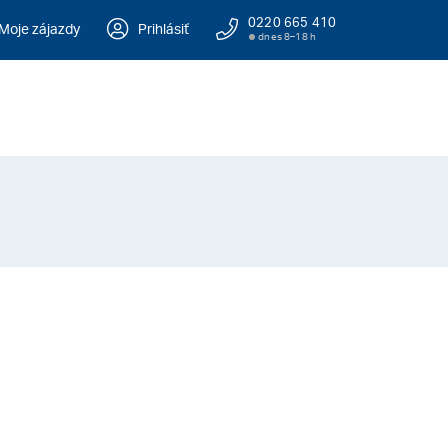
0220 665 410
Moje zájazdy
Prihlásiť
dnes 8–18 h