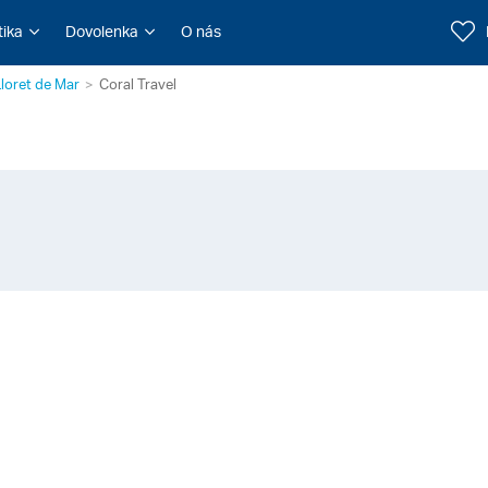
tika
Dovolenka
O nás
Lloret de Mar
Coral Travel