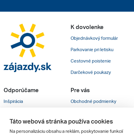
K dovolenke
Objednávkový formulár
Parkovanie pri letisku
Cestovné poistenie
Darčekové poukazy
Odporúčame
Pre vás
Inšpirácia
Obchodné podmienky
Rady na cestu
Kontakty
Táto webová stránka používa cookies
Cestovné kancelárie
Nastavenie cookies
Na personalizáciu obsahu a reklám, poskytovanie funkcií