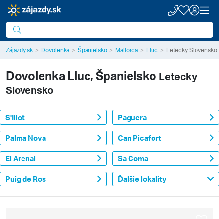
Zájazdy.sk
Dovolenka
Španielsko
Mallorca
Lluc
Letecky Slovensko
Dovolenka
Lluc, Španielsko
Letecky
Slovensko
S'Illot
Paguera
Palma Nova
Can Picafort
El Arenal
Sa Coma
Puig de Ros
Ďalšie lokality