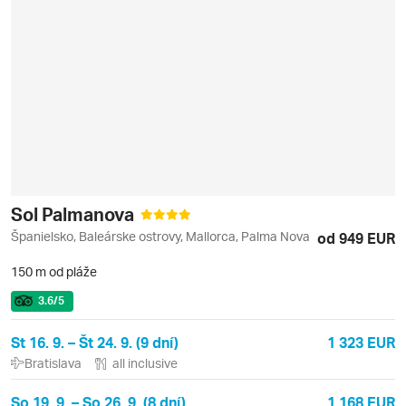
Sol Palmanova
Španielsko, Baleárske ostrovy, Mallorca, Palma Nova
od 949 EUR
150 m od pláže
3.6
/5
St 16. 9. – Št 24. 9. (9 dní)
1 323 EUR
Bratislava
all inclusive
So 19. 9. – So 26. 9. (8 dní)
1 168 EUR