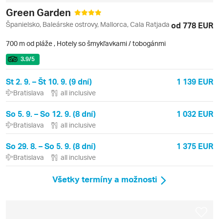
Green Garden
Španielsko, Baleárske ostrovy, Mallorca, Cala Ratjada
od 778 EUR
700 m od pláže
,
Hotely so šmykľavkami / tobogánmi
3.9
/5
St 2. 9. – Št 10. 9. (9 dní)
1 139 EUR
Bratislava
all inclusive
So 5. 9. – So 12. 9. (8 dní)
1 032 EUR
Bratislava
all inclusive
So 29. 8. – So 5. 9. (8 dní)
1 375 EUR
Bratislava
all inclusive
Všetky termíny a možnosti