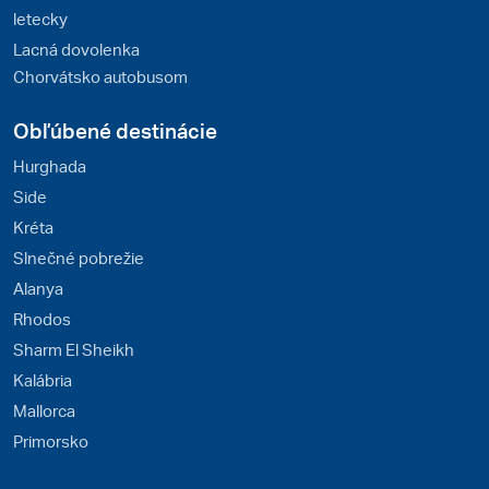
letecky
Lacná dovolenka
Chorvátsko autobusom
Obľúbené destinácie
Hurghada
Side
Kréta
Slnečné pobrežie
Alanya
Rhodos
Sharm El Sheikh
Kalábria
Mallorca
Primorsko