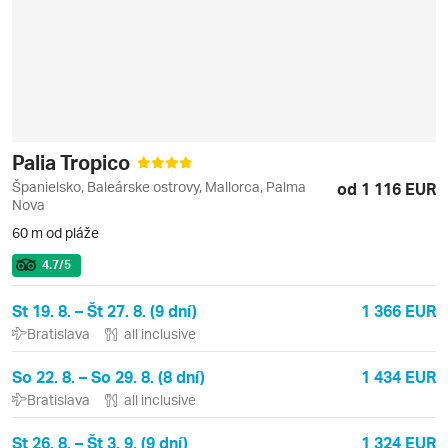
Palia Tropico
Španielsko, Baleárske ostrovy, Mallorca, Palma
od 1 116 EUR
Nova
60 m od pláže
4.7
/5
St 19. 8. – Št 27. 8. (9 dní)
1 366 EUR
Bratislava
all inclusive
So 22. 8. – So 29. 8. (8 dní)
1 434 EUR
Bratislava
all inclusive
St 26. 8. – Št 3. 9. (9 dní)
1 324 EUR