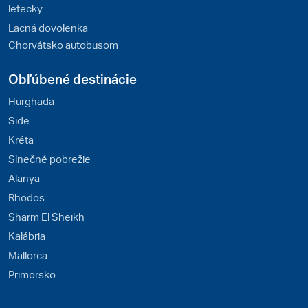
letecky
Lacná dovolenka
Chorvátsko autobusom
Obľúbené destinácie
Hurghada
Side
Kréta
Slnečné pobrežie
Alanya
Rhodos
Sharm El Sheikh
Kalábria
Mallorca
Primorsko