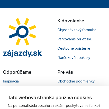
K dovolenke
Objednávkový formulár
Parkovanie pri letisku
Cestovné poistenie
Darčekové poukazy
Odporúčame
Pre vás
Inšpirácia
Obchodné podmienky
Rady na cestu
Kontakty
Táto webová stránka používa cookies
Cestovné kancelárie
Nastavenie cookies
Na personalizáciu obsahu a reklám, poskytovanie funkcií
Zájezdy.cz
Verzia webu pre PC