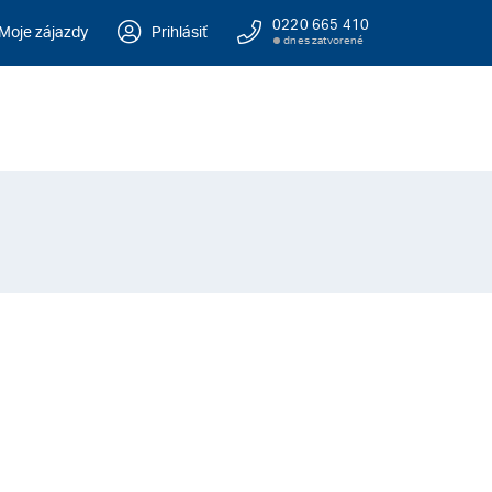
0220 665 410
Moje zájazdy
Prihlásiť
dnes zatvorené