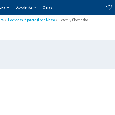
tika
Dovolenka
O nás
erá
Lochnesské jazero (Loch Ness)
Letecky Slovensko