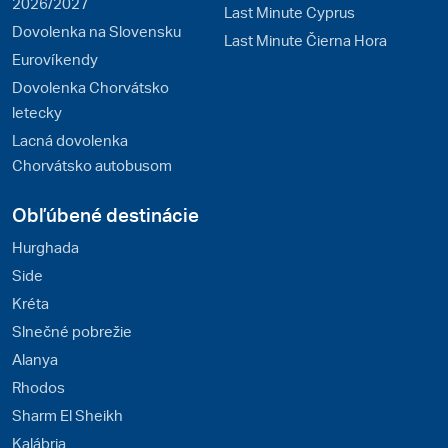
2026/2027
Last Minute Cyprus
Dovolenka na Slovensku
Last Minute Čierna Hora
Eurovíkendy
Dovolenka Chorvátsko
letecky
Lacná dovolenka
Chorvátsko autobusom
Obľúbené destinácie
Hurghada
Side
Kréta
Slnečné pobrežie
Alanya
Rhodos
Sharm El Sheikh
Kalábria