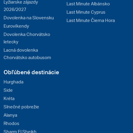
Lyžiarske zájazdy
Last Minute Albánsko
2026/2027
Last Minute Cyprus
Dovolenka na Slovensku
Last Minute Čierna Hora
Eurovíkendy
Dovolenka Chorvátsko
letecky
Lacná dovolenka
Chorvátsko autobusom
Obľúbené destinácie
Hurghada
Side
Kréta
Slnečné pobrežie
Alanya
Rhodos
Sharm El Sheikh