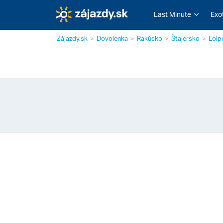
Last Minute
Exo
Zájazdy.sk
Dovolenka
Rakúsko
Štajersko
Loip