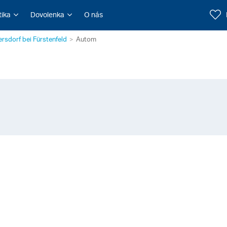
tika
Dovolenka
O nás
ersdorf bei Fürstenfeld
Autom