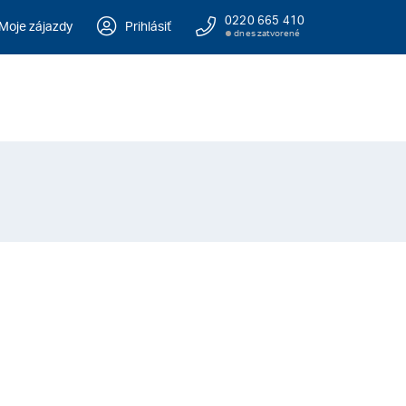
0220 665 410
Moje zájazdy
Prihlásiť
dnes zatvorené