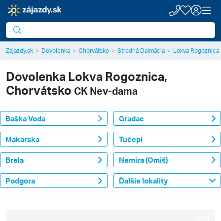
Zájazdy.sk
Dovolenka
Chorvátsko
Stredná Dalmácia
Lokva Rogoznica
Dovolenka
Lokva Rogoznica,
Chorvátsko
CK Nev-dama
Baška Voda
Gradac
Makarska
Tučepi
Brela
Nemira (Omiš)
Podgora
Ďalšie lokality