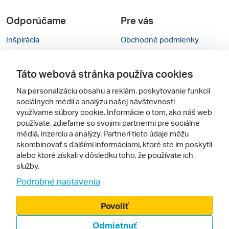
Odporúčame
Pre vás
Inšpirácia
Obchodné podmienky
Rady na cestu
Kontakty
Táto webová stránka používa cookies
Cestovné kancelárie
Nastavenie cookies
Na personalizáciu obsahu a reklám, poskytovanie funkcií
Zájezdy.cz
Mobilná verzia webu
sociálnych médií a analýzu našej návštevnosti
využívame súbory cookie. Informácie o tom, ako náš web
používate, zdieľame so svojimi partnermi pre sociálne
Sledujte nás
médiá, inzerciu a analýzy. Partneri tieto údaje môžu
skombinovať s ďalšími informáciami, ktoré ste im poskytli
alebo ktoré získali v dôsledku toho, že používate ich
služby.
Podrobné nastavenia
Povoliť
© 2005 - 2026, Zájazdy.sk,
Odmietnuť
spol. s r.o.