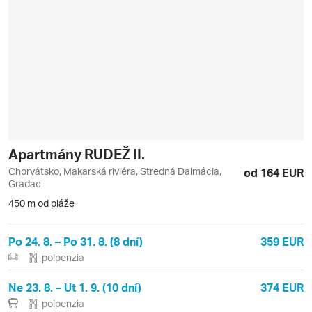
Apartmány RUDEŽ II.
Chorvátsko, Makarská riviéra, Stredná Dalmácia,
od 164 EUR
Gradac
450 m od pláže
Po 24. 8. – Po 31. 8. (8 dní)
359 EUR
polpenzia
Ne 23. 8. – Ut 1. 9. (10 dní)
374 EUR
polpenzia