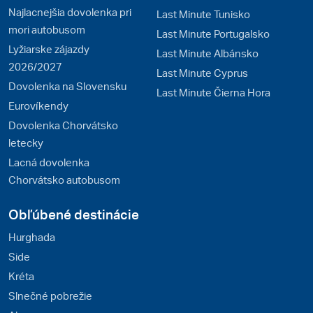
Najlacnejšia dovolenka pri
Last Minute Tunisko
mori autobusom
Last Minute Portugalsko
Lyžiarske zájazdy
Last Minute Albánsko
2026/2027
Last Minute Cyprus
Dovolenka na Slovensku
Last Minute Čierna Hora
Eurovíkendy
Dovolenka Chorvátsko
letecky
Lacná dovolenka
Chorvátsko autobusom
Obľúbené destinácie
Hurghada
Side
Kréta
Slnečné pobrežie