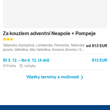
Za kouzlem adventní Neapole + Pompeje
Taliansko, Kampánia, Lombardia, Piemonte, Talianske
od 913 EUR
jazerá, Valtellina, Alta Valtellina, Armeno, Bormio / San
Colombano, Capri, Lago d'Orta, Neapol, Neapolský
záliv, Pompeje, San Carlo
Št 3. 12. – Ne 6. 12. (4 dni)
913 EUR
Praha
raňajky
Všetky termíny a možnosti