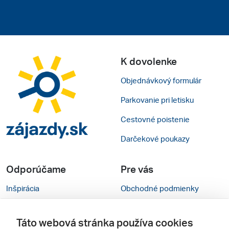
K dovolenke
Objednávkový formulár
Parkovanie pri letisku
Cestovné poistenie
Darčekové poukazy
Odporúčame
Pre vás
Inšpirácia
Obchodné podmienky
Rady na cestu
Kontakty
Táto webová stránka používa cookies
Cestovné kancelárie
Nastavenie cookies