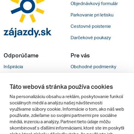
Objednávkový formulár
Parkovanie pri letisku
Cestovné poistenie
Darčekové poukazy
Odporúčame
Pre vás
Inšpirácia
Obchodné podmienky
Rady na cestu
Kontakty
Táto webová stránka používa cookies
Cestovné kancelárie
Nastavenie cookies
Na personalizáciu obsahu a reklám, poskytovanie funkcií
Zájezdy.cz
Mobilná verzia webu
sociálnych médií a analýzu našej návštevnosti
využívame súbory cookie. Informácie o tom, ako náš web
používate, zdieľame so svojimi partnermi pre sociálne
Sledujte nás
médiá, inzerciu a analýzy. Partneri tieto údaje môžu
skombinovať s ďalšími informáciami, ktoré ste im poskytli
alebo ktoré získali v dôsledku toho, že používate ich