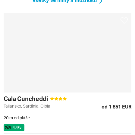
Všetky termíny a možnosti
Cala Cuncheddi
Taliansko, Sardínia, Olbia
od 1 851 EUR
20 m od pláže
4.4
/5