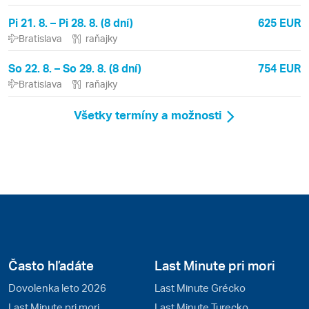
Pi 21. 8. – Pi 28. 8. (8 dní)
625 EUR
Bratislava
raňajky
So 22. 8. – So 29. 8. (8 dní)
754 EUR
Bratislava
raňajky
Všetky termíny a možnosti
Často hľadáte
Last Minute pri mori
Dovolenka leto 2026
Last Minute Grécko
Last Minute pri mori
Last Minute Turecko