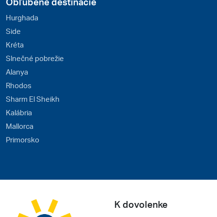
Obľúbené destinácie
Hurghada
Side
Kréta
Slnečné pobrežie
Alanya
Rhodos
Sharm El Sheikh
Kalábria
Mallorca
Primorsko
K dovolenke