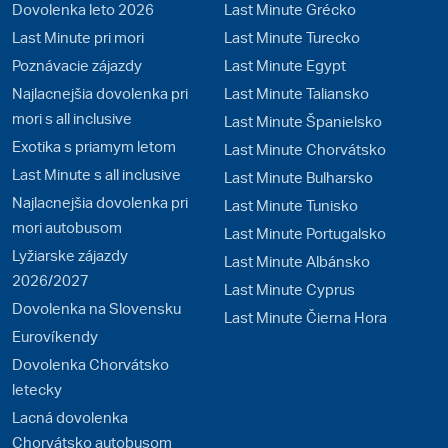
Dovolenka leto 2026
Last Minute Grécko
Last Minute pri mori
Last Minute Turecko
Poznávacie zájazdy
Last Minute Egypt
Najlacnejšia dovolenka pri
Last Minute Taliansko
mori s all inclusive
Last Minute Španielsko
Exotika s priamym letom
Last Minute Chorvátsko
Last Minute s all inclusive
Last Minute Bulharsko
Najlacnejšia dovolenka pri
Last Minute Tunisko
mori autobusom
Last Minute Portugalsko
Lyžiarske zájazdy
Last Minute Albánsko
2026/2027
Last Minute Cyprus
Dovolenka na Slovensku
Last Minute Čierna Hora
Eurovíkendy
Dovolenka Chorvátsko
letecky
Lacná dovolenka
Chorvátsko autobusom