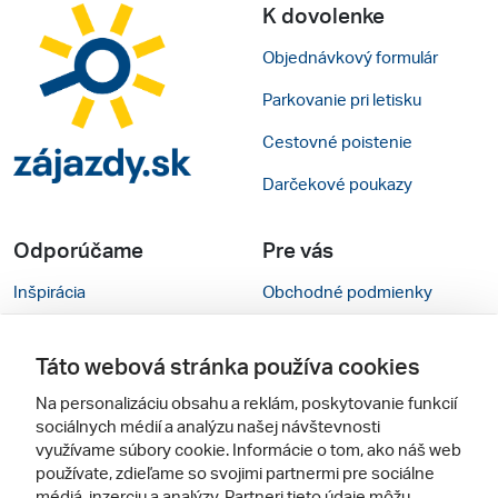
K dovolenke
Objednávkový formulár
Parkovanie pri letisku
Cestovné poistenie
Darčekové poukazy
Odporúčame
Pre vás
Inšpirácia
Obchodné podmienky
Rady na cestu
Kontakty
Táto webová stránka používa cookies
Cestovné kancelárie
Nastavenie cookies
Na personalizáciu obsahu a reklám, poskytovanie funkcií
Zájezdy.cz
Mobilná verzia webu
sociálnych médií a analýzu našej návštevnosti
využívame súbory cookie. Informácie o tom, ako náš web
používate, zdieľame so svojimi partnermi pre sociálne
Sledujte nás
médiá, inzerciu a analýzy. Partneri tieto údaje môžu