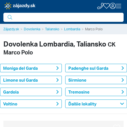
Zájazdy.sk
Dovolenka
Taliansko
Lombardia
Marco Polo
Dovolenka
Lombardia, Taliansko
CK
Marco Polo
Moniga del Garda
Padenghe sul Garda
Limone sul Garda
Sirmione
Gardola
Tremosine
Voltino
Ďalšie lokality