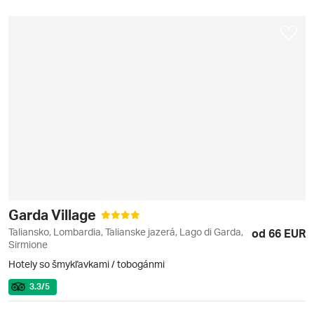
Garda Village
Taliansko, Lombardia, Talianske jazerá, Lago di Garda,
od 66 EUR
Sirmione
Hotely so šmykľavkami / tobogánmi
3.3
/5