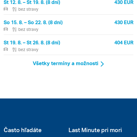
St 12. 8. – St 19. 8. (8 dní)
430 EUR
bez stravy
So 15. 8. – So 22. 8. (8 dní)
430 EUR
bez stravy
St 19. 8. – St 26. 8. (8 dní)
404 EUR
bez stravy
Všetky termíny a možnosti
Často hľadáte
Last Minute pri mori