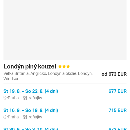
Londýn plný kouzel
Veľká Británia, Anglicko, Londýn a okolie, Londýn,
od 673 EUR
Windsor
St 19. 8. – So 22. 8. (4 dni)
677 EUR
Praha
raňajky
St 16. 9. – So 19. 9. (4 dni)
715 EUR
Praha
raňajky
St 30. 9. – So 3. 10. (4 dni)
673 EUR