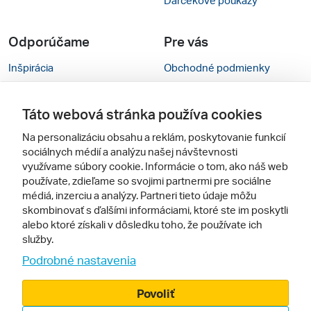
Odporúčame
Pre vás
Inšpirácia
Obchodné podmienky
Rady na cestu
Kontakty
Táto webová stránka používa cookies
Cestovné kancelárie
Nastavenie cookies
Na personalizáciu obsahu a reklám, poskytovanie funkcií
Zájezdy.cz
Verzia webu pre PC
sociálnych médií a analýzu našej návštevnosti
využívame súbory cookie. Informácie o tom, ako náš web
používate, zdieľame so svojimi partnermi pre sociálne
Sledujte nás
médiá, inzerciu a analýzy. Partneri tieto údaje môžu
skombinovať s ďalšími informáciami, ktoré ste im poskytli
alebo ktoré získali v dôsledku toho, že používate ich
služby.
Podrobné nastavenia
Povoliť
© 2005 - 2026, Zájazdy.sk,