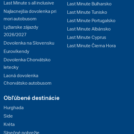
Last Minute s all inclusive
Last Minute Bulharsko
Najlacnejšia dovolenka pri
Last Minute Tunisko
mori autobusom
Last Minute Portugalsko
Lyžiarske zájazdy
Last Minute Albánsko
2026/2027
Last Minute Cyprus
Dovolenka na Slovensku
Last Minute Čierna Hora
Eurovíkendy
Dovolenka Chorvátsko
letecky
Lacná dovolenka
Chorvátsko autobusom
Obľúbené destinácie
Hurghada
Side
Kréta
Slnečné pobrežie