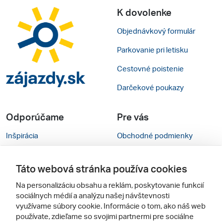
K dovolenke
Objednávkový formulár
Parkovanie pri letisku
Cestovné poistenie
Darčekové poukazy
Odporúčame
Pre vás
Inšpirácia
Obchodné podmienky
Rady na cestu
Kontakty
Táto webová stránka používa cookies
Cestovné kancelárie
Nastavenie cookies
Na personalizáciu obsahu a reklám, poskytovanie funkcií
Zájezdy.cz
Mobilná verzia webu
sociálnych médií a analýzu našej návštevnosti
využívame súbory cookie. Informácie o tom, ako náš web
používate, zdieľame so svojimi partnermi pre sociálne
Sledujte nás