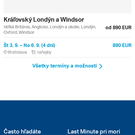
Kráľovský Londýn a Windsor
Veľká Británia, Anglicko, Londýn a okolie, Londýn,
od 890 EUR
Oxford, Windsor
Št 3. 9. – Ne 6. 9. (4 dni)
890 EUR
Bratislava
raňajky
Všetky termíny a možnosti
Často hľadáte
Last Minute pri mori