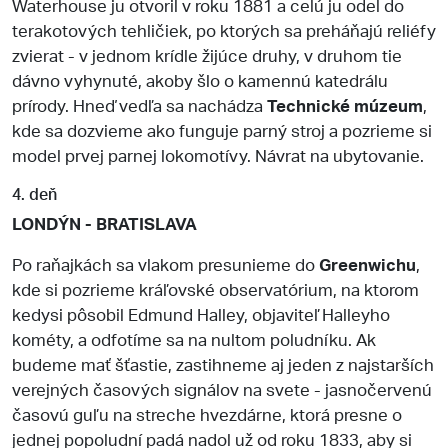
Waterhouse ju otvoril v roku 1881 a celú ju odel do
terakotových tehličiek, po ktorých sa preháňajú reliéfy
zvierat - v jednom krídle žijúce druhy, v druhom tie
dávno vyhynuté, akoby šlo o kamennú katedrálu
prírody. Hneď vedľa sa nachádza
Technické múzeum
,
kde sa dozvieme ako funguje parný stroj a pozrieme si
model prvej parnej lokomotívy. Návrat na ubytovanie.
4. deň
LONDÝN - BRATISLAVA
Po raňajkách sa vlakom presunieme do
Greenwichu
,
kde si pozrieme kráľovské observatórium, na ktorom
kedysi pôsobil Edmund Halley, objaviteľ Halleyho
kométy, a odfotíme sa na nultom poludníku. Ak
budeme mať šťastie, zastihneme aj jeden z najstarších
verejných časových signálov na svete - jasnočervenú
časovú guľu na streche hvezdárne, ktorá presne o
jednej popoludní padá nadol už od roku 1833, aby si