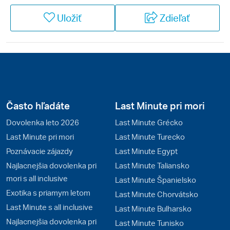
najmä o univerzitné mestá Oxford a Cambridge,
Uložiť
Zdieľať
škótsku metropolu Edinburgh a napríklad aj
preslávené mestá Manchester a Liverpool. Môžete sa
tu vydať aj po stopách najslávnejšieho dramatika
všetkých čias, Shakespeara. Kúpanie v mori je možné
len na juhu krajiny v Cornwalle. Anglicko a Wales sú
takmer bez lesov, Škótsko je zase pokryté drsnou a
málo obývanú vrchovinou.
Často hľadáte
Last Minute pri mori
Dovolenka leto 2026
Last Minute Grécko
Last Minute pri mori
Last Minute Turecko
Poznávacie zájazdy
Last Minute Egypt
Najlacnejšia dovolenka pri
Last Minute Taliansko
mori s all inclusive
Last Minute Španielsko
Exotika s priamym letom
Last Minute Chorvátsko
Last Minute s all inclusive
Last Minute Bulharsko
Najlacnejšia dovolenka pri
Last Minute Tunisko