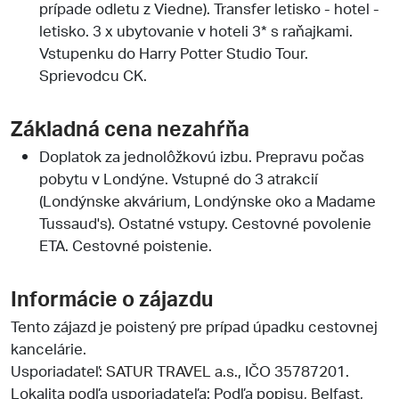
prípade odletu z Viedne). Transfer letisko - hotel -
letisko. 3 x ubytovanie v hoteli 3* s raňajkami.
Vstupenku do Harry Potter Studio Tour.
Sprievodcu CK.
Základná cena nezahŕňa
Doplatok za jednolôžkovú izbu. Prepravu počas
pobytu v Londýne. Vstupné do 3 atrakcií
(Londýnske akvárium, Londýnske oko a Madame
Tussaud's). Ostatné vstupy. Cestovné povolenie
ETA. Cestovné poistenie.
Informácie o zájazdu
Tento zájazd je poistený pre prípad úpadku cestovnej
kancelárie.
Usporiadateľ:
SATUR TRAVEL a.s.
, IČO 35787201.
Lokalita podľa usporiadateľa: Podľa popisu, Belfast,