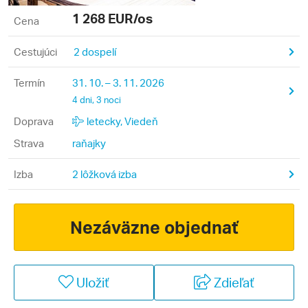
1 268
EUR/os
Cena
Cestujúci
2 dospelí
Termín
31. 10. – 3. 11. 2026
4 dni, 3 noci
Doprava
letecky, Viedeň
Strava
raňajky
Izba
2 lôžková izba
Nezáväzne objednať
Uložiť
Zdieľať