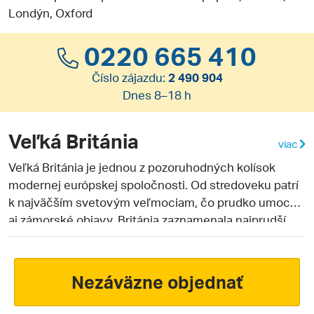
Londýn, Oxford
0220 665 410
Číslo zájazdu:
2 490 904
Dnes 8–18 h
Veľká Británia
viac
Veľká Británia je jednou z pozoruhodných kolísok
modernej európskej spoločnosti. Od stredoveku patrí
k najväčším svetovým veľmociam, čo prudko umocnili
aj zámorské objavy. Británia zaznamenala najprudší
rozmach v 19. storočí, kedy položila základy pre
priemyselnú revolúciu vo všetkých moderných
štátoch sveta. Z hľadiska cestovného ruchu je
Nezáväzne objednať
najzaujímavejšie hlavné mesto Londýn. Aj ďalšie
mestá a miesta krajiny však stoja za pozornosť. Ide