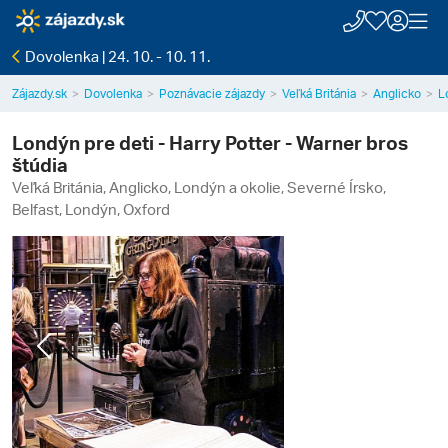
Dovolenka | 24. 10. - 10. 11.
Zájazdy.sk
Dovolenka
Poznávacie zájazdy
Veľká Británia
Anglicko
L
Londýn pre deti - Harry Potter - Warner bros
štúdia
Veľká Británia, Anglicko, Londýn a okolie, Severné Írsko,
Belfast, Londýn, Oxford
Previous
Next