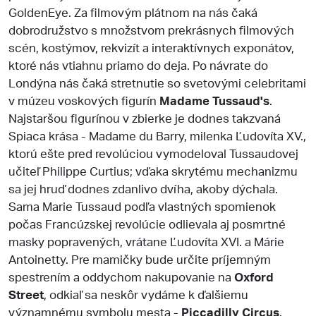
GoldenEye. Za filmovým plátnom na nás čaká
dobrodružstvo s množstvom prekrásnych filmových
scén, kostýmov, rekvizít a interaktívnych exponátov,
ktoré nás vtiahnu priamo do deja. Po návrate do
Londýna nás čaká stretnutie so svetovými celebritami
v múzeu voskových figurín
Madame Tussaud's
.
Najstaršou figurínou v zbierke je dodnes takzvaná
Spiaca krása - Madame du Barry, milenka Ľudovíta XV.,
ktorú ešte pred revolúciou vymodeloval Tussaudovej
učiteľ Philippe Curtius; vďaka skrytému mechanizmu
sa jej hruď dodnes zdanlivo dvíha, akoby dýchala.
Sama Marie Tussaud podľa vlastných spomienok
počas Francúzskej revolúcie odlievala aj posmrtné
masky popravených, vrátane Ľudovíta XVI. a Márie
Antoinetty. Pre mamičky bude určite príjemným
spestrením a oddychom nakupovanie na
Oxford
Street
, odkiaľ sa neskôr vydáme k ďalšiemu
významnému symbolu mesta -
Piccadilly Circus
.