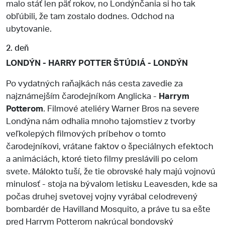
malo stáť len päť rokov, no Londýnčania si ho tak
obľúbili, že tam zostalo dodnes. Odchod na
ubytovanie.
2. deň
LONDÝN - HARRY POTTER ŠTÚDIÁ - LONDÝN
Po vydatných raňajkách nás cesta zavedie za
najznámejším čarodejníkom Anglicka -
Harrym
Potterom
. Filmové ateliéry Warner Bros na severe
Londýna nám odhalia mnoho tajomstiev z tvorby
veľkolepých filmových príbehov o tomto
čarodejníkovi, vrátane faktov o špeciálnych efektoch
a animáciách, ktoré tieto filmy preslávili po celom
svete. Málokto tuší, že tie obrovské haly majú vojnovú
minulosť - stoja na bývalom letisku Leavesden, kde sa
počas druhej svetovej vojny vyrábal celodrevený
bombardér de Havilland Mosquito, a práve tu sa ešte
pred Harrym Potterom nakrúcal bondovský