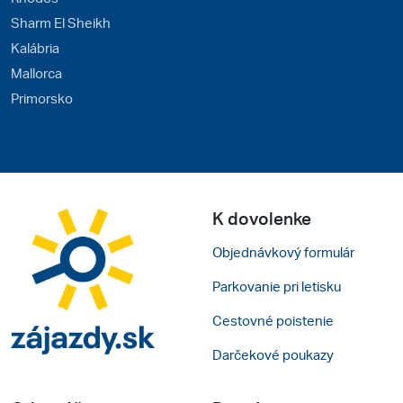
Sharm El Sheikh
Kalábria
Mallorca
Primorsko
K dovolenke
Objednávkový formulár
Parkovanie pri letisku
Cestovné poistenie
Darčekové poukazy