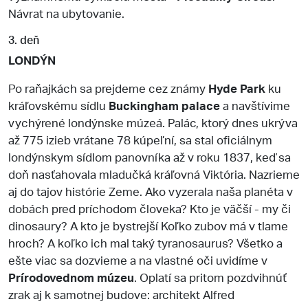
Návrat na ubytovanie.
3. deň
LONDÝN
Po raňajkách sa prejdeme cez známy
Hyde Park
ku
kráľovskému sídlu
Buckingham palace
a navštívime
vychýrené londýnske múzeá. Palác, ktorý dnes ukrýva
až 775 izieb vrátane 78 kúpeľní, sa stal oficiálnym
londýnskym sídlom panovníka až v roku 1837, keď sa
doň nasťahovala mladučká kráľovná Viktória. Nazrieme
aj do tajov histórie Zeme. Ako vyzerala naša planéta v
dobách pred príchodom človeka? Kto je väčší - my či
dinosaury? A kto je bystrejší Koľko zubov má v tlame
hroch? A koľko ich mal taký tyranosaurus? Všetko a
ešte viac sa dozvieme a na vlastné oči uvidíme v
Prírodovednom múzeu
. Oplatí sa pritom pozdvihnúť
zrak aj k samotnej budove: architekt Alfred