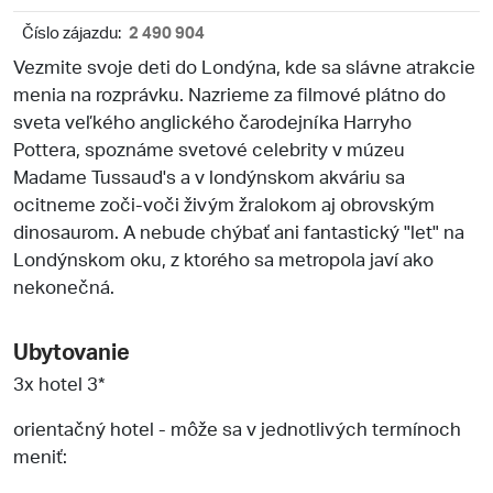
Číslo zájazdu:
2 490 904
Vezmite svoje deti do Londýna, kde sa slávne atrakcie
menia na rozprávku. Nazrieme za filmové plátno do
sveta veľkého anglického čarodejníka Harryho
Pottera, spoznáme svetové celebrity v múzeu
Madame Tussaud's a v londýnskom akváriu sa
ocitneme zoči-voči živým žralokom aj obrovským
dinosaurom. A nebude chýbať ani fantastický "let" na
Londýnskom oku, z ktorého sa metropola javí ako
nekonečná.
Ubytovanie
3x hotel 3*
orientačný hotel - môže sa v jednotlivých termínoch
meniť: