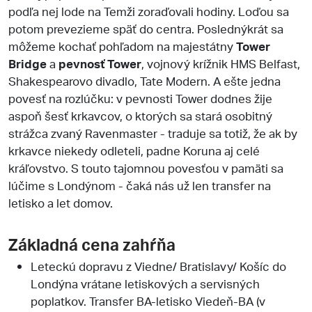
podľa nej lode na Temži zoraďovali hodiny. Loďou sa
potom prevezieme späť do centra. Poslednýkrát sa
môžeme kochať pohľadom na majestátny
Tower
Bridge
a
pevnosť Tower
, vojnový krížnik HMS Belfast,
Shakespearovo divadlo, Tate Modern. A ešte jedna
povesť na rozlúčku: v pevnosti Tower dodnes žije
aspoň šesť krkavcov, o ktorých sa stará osobitný
strážca zvaný Ravenmaster - traduje sa totiž, že ak by
krkavce niekedy odleteli, padne Koruna aj celé
kráľovstvo. S touto tajomnou povesťou v pamäti sa
lúčime s Londýnom - čaká nás už len transfer na
letisko a let domov.
Základná cena zahŕňa
Leteckú dopravu z Viedne/ Bratislavy/ Košíc do
Londýna vrátane letiskových a servisných
poplatkov. Transfer BA-letisko Viedeň-BA (v