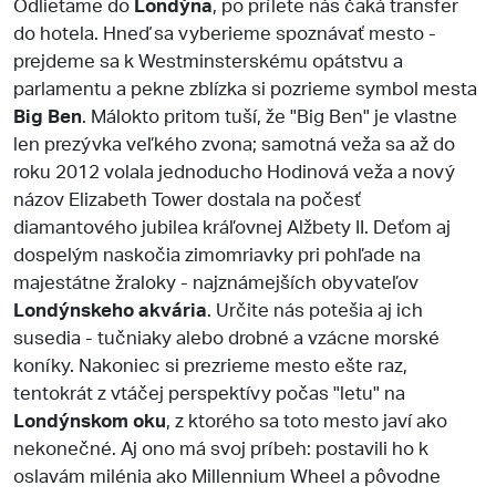
Odlietame do
Londýna
, po prílete nás čaká transfer
do hotela. Hneď sa vyberieme spoznávať mesto -
prejdeme sa k Westminsterskému opátstvu a
parlamentu a pekne zblízka si pozrieme symbol mesta
Big Ben
. Málokto pritom tuší, že "Big Ben" je vlastne
len prezývka veľkého zvona; samotná veža sa až do
roku 2012 volala jednoducho Hodinová veža a nový
názov Elizabeth Tower dostala na počesť
diamantového jubilea kráľovnej Alžbety II. Deťom aj
dospelým naskočia zimomriavky pri pohľade na
majestátne žraloky - najznámejších obyvateľov
Londýnskeho akvária
. Určite nás potešia aj ich
susedia - tučniaky alebo drobné a vzácne morské
koníky. Nakoniec si prezrieme mesto ešte raz,
tentokrát z vtáčej perspektívy počas "letu" na
Londýnskom oku
, z ktorého sa toto mesto javí ako
nekonečné. Aj ono má svoj príbeh: postavili ho k
oslavám milénia ako Millennium Wheel a pôvodne