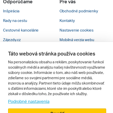
Odporúčame
Pre vás
Inšpirácia
Obchodné podmienky
Rady na cestu
Kontakty
Cestovné kancelárie
Nastavenie cookies
Zájezdy.cz
Mobilná verzia webu
Táto webová stránka používa cookies
Sledujte nás
Na personalizáciu obsahu a reklám, poskytovanie funkcií
sociálnych médií a analýzu našej návštevnosti využívame
súbory cookie. Informácie o tom, ako náš web používate,
zdieľame so svojimi partnermi pre sociálne médiá,
inzerciu a analýzy. Partneri tieto údaje môžu skombinovať
s ďalšími informáciami, ktoré ste im poskytli alebo ktoré
získali v dôsledku toho, že používate ich služby.
© 2005 - 2026, Zájazdy.sk,
Podrobné nastavenia
spol. s r.o.