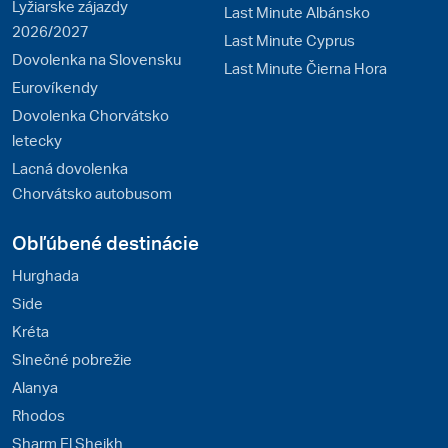
Lyžiarske zájazdy
Last Minute Albánsko
2026/2027
Last Minute Cyprus
Dovolenka na Slovensku
Last Minute Čierna Hora
Eurovíkendy
Dovolenka Chorvátsko
letecky
Lacná dovolenka
Chorvátsko autobusom
Obľúbené destinácie
Hurghada
Side
Kréta
Slnečné pobrežie
Alanya
Rhodos
Sharm El Sheikh