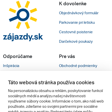
K dovolenke
Objednávkový formulár
Parkovanie pri letisku
Cestovné poistenie
Darčekové poukazy
Odporúčame
Pre vás
Inšpirácia
Obchodné podmienky
Rady na cestu
Kontakty
Táto webová stránka používa cookies
Cestovné kancelárie
Nastavenie cookies
Na personalizáciu obsahu a reklám, poskytovanie funkcií
Zájezdy.cz
Mobilná verzia webu
sociálnych médií a analýzu našej návštevnosti
využívame súbory cookie. Informácie o tom, ako náš web
používate, zdieľame so svojimi partnermi pre sociálne
Sledujte nás
médiá, inzerciu a analýzy. Partneri tieto údaje môžu