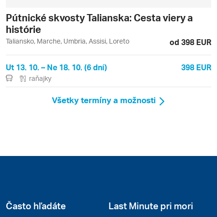
Pútnické skvosty Talianska: Cesta viery a
histórie
Taliansko, Marche, Umbria, Assisi, Loreto
od 398 EUR
Ut 13. 10. – Ne 18. 10. (6 dní)
398 EUR
raňajky
Všetky termíny a možnosti
Často hľadáte
Last Minute pri mori