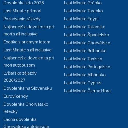
Dovolenka leto 2026
Last Minute Grécko
Last Minute pri mori
Last Minute Turecko
Poznávacie zájazdy
Last Minute Egypt
Najlacnejšia dovolenka pri
Last Minute Taliansko
mori s all inclusive
Last Minute Španielsko
Exotika s priamym letom
Last Minute Chorvátsko
Last Minute s all inclusive
Last Minute Bulharsko
Najlacnejšia dovolenka pri
Last Minute Tunisko
mori autobusom
Last Minute Portugalsko
Lyžiarske zájazdy
Last Minute Albánsko
2026/2027
Last Minute Cyprus
Dovolenka na Slovensku
Last Minute Čierna Hora
Eurovíkendy
Dovolenka Chorvátsko
letecky
Lacná dovolenka
Chorvátsko autobusom