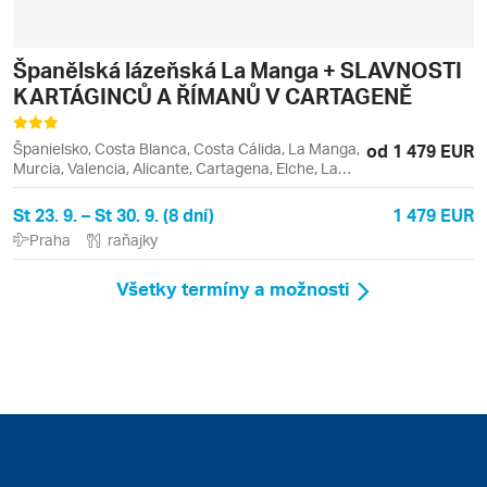
Španělská lázeňská La Manga + SLAVNOSTI
KARTÁGINCŮ A ŘÍMANŮ V CARTAGENĚ
Španielsko, Costa Blanca, Costa Cálida, La Manga,
od 1 479 EUR
Murcia, Valencia, Alicante, Cartagena, Elche, La
Manga del Mar Menor, Los Alcázares, Mar Menor,
San Pedro del Pinatar
St 23. 9. – St 30. 9. (8 dní)
1 479 EUR
Praha
raňajky
Všetky termíny a možnosti