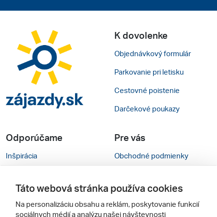
K dovolenke
Objednávkový formulár
Parkovanie pri letisku
Cestovné poistenie
Darčekové poukazy
Odporúčame
Pre vás
Inšpirácia
Obchodné podmienky
Rady na cestu
Kontakty
Táto webová stránka používa cookies
Cestovné kancelárie
Nastavenie cookies
Na personalizáciu obsahu a reklám, poskytovanie funkcií
Zájezdy.cz
Mobilná verzia webu
sociálnych médií a analýzu našej návštevnosti