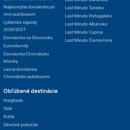
Najlacnejšia dovolenka pri
Last Minute Tunisko
mori autobusom
Last Minute Portugalsko
Lyžiarske zájazdy
Last Minute Albánsko
2026/2027
Last Minute Cyprus
Dovolenka na Slovensku
Last Minute Čierna Hora
Eurovíkendy
Dovolenka Chorvátsko
letecky
Lacná dovolenka
Chorvátsko autobusom
Obľúbené destinácie
Hurghada
Side
Kréta
Slnečné pobrežie