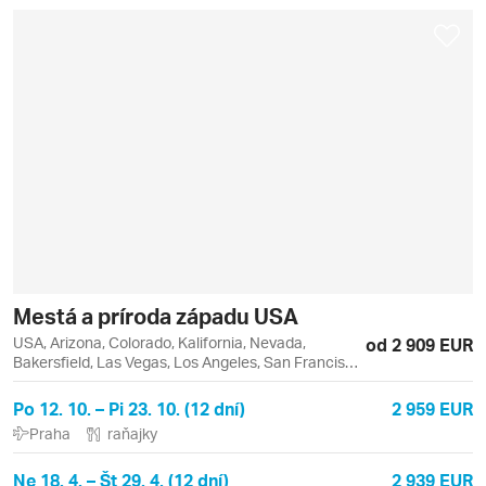
Mestá a príroda západu USA
USA, Arizona, Colorado, Kalifornia, Nevada,
od 2 909 EUR
Bakersfield, Las Vegas, Los Angeles, San Francisco,
Santa Monica
Po 12. 10. – Pi 23. 10. (12 dní)
2 959 EUR
Praha
raňajky
Ne 18. 4. – Št 29. 4. (12 dní)
2 939 EUR