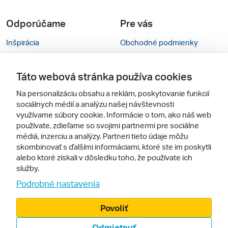
Odporúčame
Pre vás
Inšpirácia
Obchodné podmienky
Rady na cestu
Kontakty
Táto webová stránka používa cookies
Cestovné kancelárie
Nastavenie cookies
Na personalizáciu obsahu a reklám, poskytovanie funkcií
Zájezdy.cz
Verzia webu pre PC
sociálnych médií a analýzu našej návštevnosti
využívame súbory cookie. Informácie o tom, ako náš web
používate, zdieľame so svojimi partnermi pre sociálne
Sledujte nás
médiá, inzerciu a analýzy. Partneri tieto údaje môžu
skombinovať s ďalšími informáciami, ktoré ste im poskytli
alebo ktoré získali v dôsledku toho, že používate ich
služby.
Podrobné nastavenia
Povoliť
© 2005 - 2026, Zájazdy.sk,
Odmietnuť
spol. s r.o.