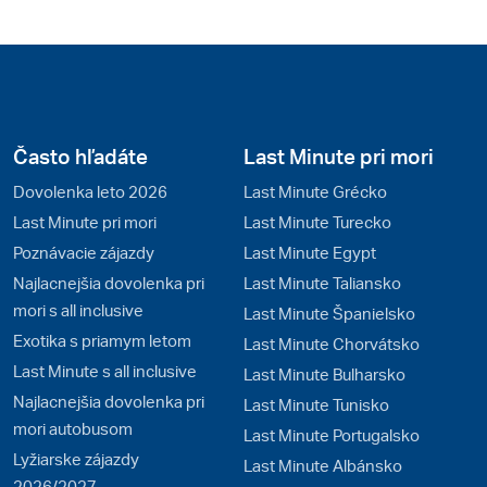
Často hľadáte
Last Minute pri mori
Dovolenka leto 2026
Last Minute Grécko
Last Minute pri mori
Last Minute Turecko
Poznávacie zájazdy
Last Minute Egypt
Najlacnejšia dovolenka pri
Last Minute Taliansko
mori s all inclusive
Last Minute Španielsko
Exotika s priamym letom
Last Minute Chorvátsko
Last Minute s all inclusive
Last Minute Bulharsko
Najlacnejšia dovolenka pri
Last Minute Tunisko
mori autobusom
Last Minute Portugalsko
Lyžiarske zájazdy
Last Minute Albánsko
2026/2027