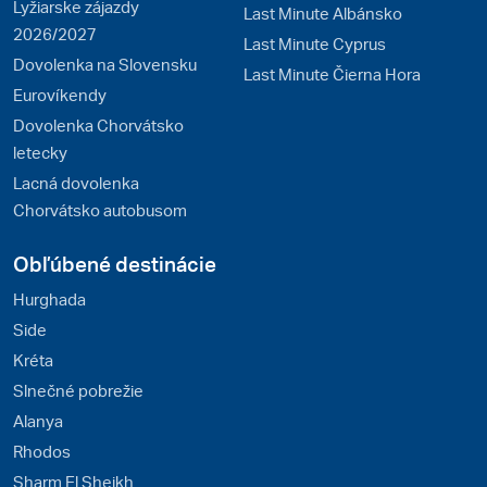
Lyžiarske zájazdy
Last Minute Albánsko
2026/2027
Last Minute Cyprus
Dovolenka na Slovensku
Last Minute Čierna Hora
Eurovíkendy
Dovolenka Chorvátsko
letecky
Lacná dovolenka
Chorvátsko autobusom
Obľúbené destinácie
Hurghada
Side
Kréta
Slnečné pobrežie
Alanya
Rhodos
Sharm El Sheikh